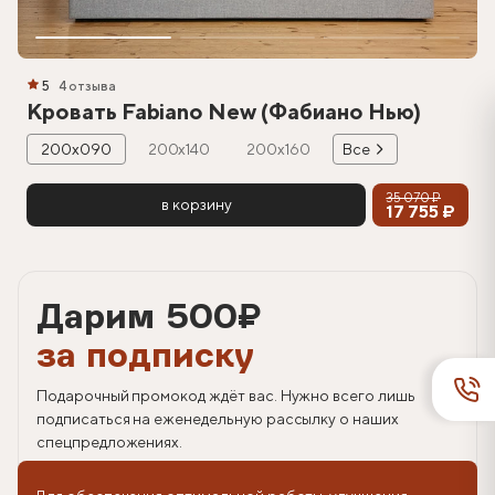
5
4 отзыва
Кровать Fabiano New (Фабиано Нью)
200х090
200х140
200х160
Все
35 070 ₽
в корзину
17 755 ₽
Дарим 500
₽
за подписку
Подарочный промокод ждёт вас. Нужно всего лишь
подписаться на еженедельную рассылку о наших
спецпредложениях.