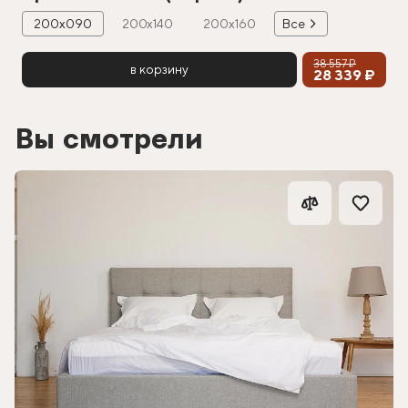
200х090
200х140
200х160
Все
38 557 ₽
в корзину
28 339 ₽
Вы смотрели