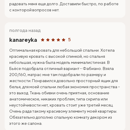
радовать меня еще долго. Доставили быстро, по работе
с конторой вопросов нет.
полгода назад
kanareyka
5
Оптимальная кровать для небольшой спальни. Хотела
красивую кровать с высокой спинкой, но спальня
небольшая, нужна была модель минималистичная. В
Бьёсе подобрала отличный вариант - Фабиано. Взяла
200/160, матрас мне там подобрали по размеру и
жесткости. Понравился довольно просторный ящик для
белья, для моей спальни любая экономия пространства -
это выход. Ткань обивки очень приятная, основание
анатомическое, никаких проблем, типа скрипа или
неустойчивости нет, кровать стоит уже третий месяц.
Очень рада такому красивому элементу моей квартиры.
Обязательно дополню спальную комнату декором из
этого же салона.