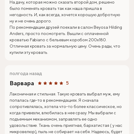
На дачу, которая можно сказать второй дом, решено
было поменять кровать так как наша пришла в
негодность. И, как всегда, хочется хорошую добротную
ну и не очень дорого.
По рекомендации друзей поехали в салон Beyosa Hilding
Anders, просто посмотреть. Вышли с оплаченной
кроватью Fabiano с бельевым коробом 200х180.
Отличная кровать за нормальную цену. Очень рады, что
купили эту кровать.
полгода назад
Варвара
5
Лаконичная и стильная. Такую кровать выбрал муж, ему
попалась где-то в рекомендациях. Я сначала
сопротивлялась, хотела что-то более классическое, но
когда привезли, влюбилась в нее сразу. Мы выбрали с
подъемным механизмом, заправлять ее одно
удовольствие. Ткань очень приятная, бархатистая ( у нас
микровелюр), пыль не собирает на себя. Надеюсь, будет