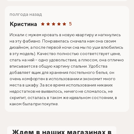
полгода назад
Кристина
5
Искали с мужем кровать в новую квартиру и наткнулись
на эту фабиано. Понравилась сначала нам она своим
дизайном, а после первой ночи сна мы по уши влюбились
в эту модель). Качество полностью соответствует цене,
спать на ней – одно удовольствие, а плюсом, она отлично
вписывается в общую картину спальни. Удобства
добавляет ящик для хранения постельного белья, он
очень комфортен в использовании и экономит много
места в шкафу. За все время использования никаких
недостатков не выявилось, ничего не сломалось, не
скрипит, осталась в таком же идеальном состоянии, в
каком была при покупке.
Ждем в наших магазинах в