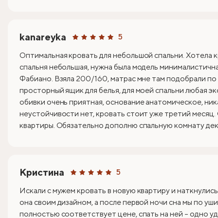
kanareyka
5
Оптимальная кровать для небольшой спальни. Хотела к
спальня небольшая, нужна была модель минималистична
Фабиано. Взяла 200/160, матрас мне там подобрали по
просторный ящик для белья, для моей спальни любая эк
обивки очень приятная, основание анатомическое, ник
неустойчивости нет, кровать стоит уже третий месяц.
квартиры. Обязательно дополню спальную комнату деко
Кристина
5
Искали с мужем кровать в новую квартиру и наткнулись
она своим дизайном, а после первой ночи сна мы по уши
полностью соответствует цене, спать на ней – одно уд