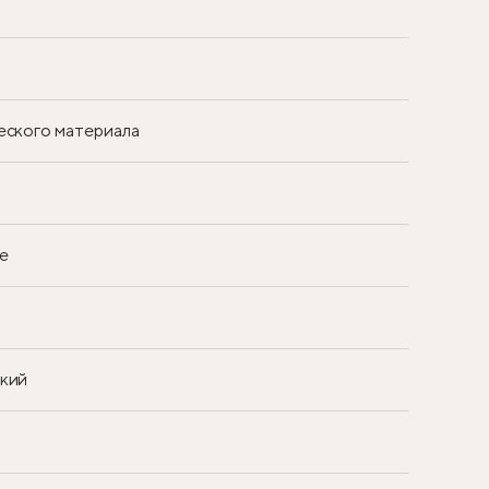
еского материала
е
ский