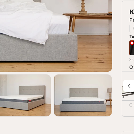
К
Р
Т
Sk
О
С 