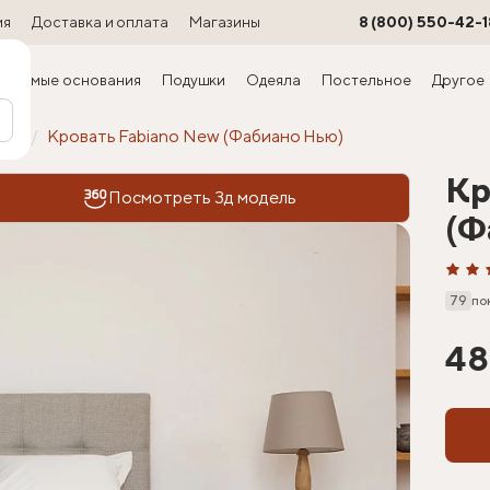
ия
Доставка и оплата
Магазины
8 (800) 550-42-1
ируемые основания
Подушки
Одеяла
Постельное
Другое
офт
Кровать Fabiano New (Фабиано Нью)
Кр
Посмотреть 3д модель
(Ф
79
по
48