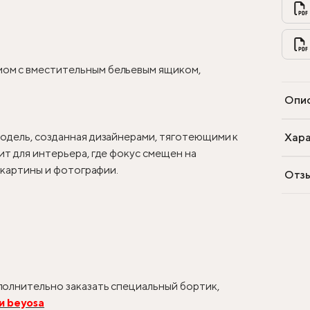
ом с вместительным бельевым ящиком,
Опи
одель, созданная дизайнерами, тяготеющими к
Хара
т для интерьера, где фокус смещен на
, картины и фотографии.
Отз
олнительно заказать специальный бортик,
и beyosa