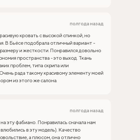
полгода назад
расивую кровать с высокой спинкой, но
я. В Бьёсе подобрала отличный вариант -
 размеру и жесткости. Понравился довольно
ономия пространства - это выход. Ткань
аких проблем, типа скрипа или
 Очень рада такому красивому элементу моей
ром из этого же салона.
полгода назад
 на эту фабиано. Понравилась сначала нам
 влюбились в эту модель). Качество
овольствие, а плюсом, она отлично