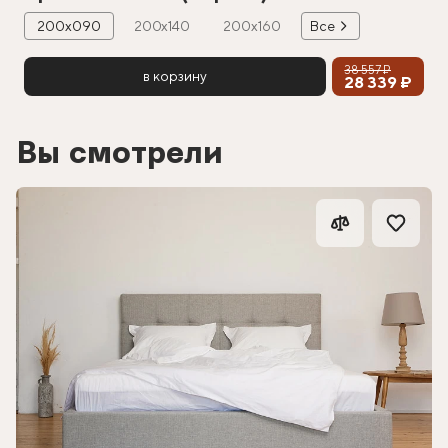
200х090
200х140
200х160
Все
38 557 ₽
в корзину
28 339 ₽
Вы смотрели