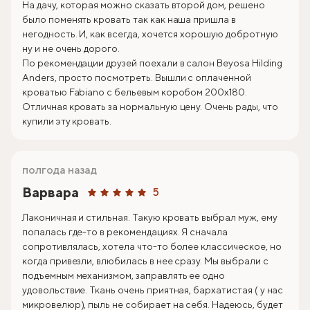
На дачу, которая можно сказать второй дом, решено
было поменять кровать так как наша пришла в
негодность. И, как всегда, хочется хорошую добротную
ну и не очень дорого.
По рекомендации друзей поехали в салон Beyosa Hilding
Anders, просто посмотреть. Вышли с оплаченной
кроватью Fabiano с бельевым коробом 200х180.
Отличная кровать за нормальную цену. Очень рады, что
купили эту кровать.
полгода назад
Варвара
5
Лаконичная и стильная. Такую кровать выбрал муж, ему
попалась где-то в рекомендациях. Я сначала
сопротивлялась, хотела что-то более классическое, но
когда привезли, влюбилась в нее сразу. Мы выбрали с
подъемным механизмом, заправлять ее одно
удовольствие. Ткань очень приятная, бархатистая ( у нас
микровелюр), пыль не собирает на себя. Надеюсь, будет