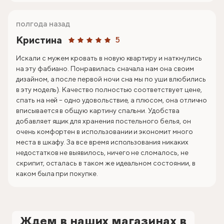
полгода назад
Кристина
5
Искали с мужем кровать в новую квартиру и наткнулись
на эту фабиано. Понравилась сначала нам она своим
дизайном, а после первой ночи сна мы по уши влюбились
в эту модель). Качество полностью соответствует цене,
спать на ней – одно удовольствие, а плюсом, она отлично
вписывается в общую картину спальни. Удобства
добавляет ящик для хранения постельного белья, он
очень комфортен в использовании и экономит много
места в шкафу. За все время использования никаких
недостатков не выявилось, ничего не сломалось, не
скрипит, осталась в таком же идеальном состоянии, в
каком была при покупке.
Ждем в наших магазинах в