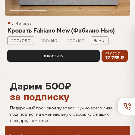
5
4 отзыва
Кровать Fabiano New (Фабиано Нью)
200х090
200х140
200х160
Все
35 070 ₽
в корзину
17 755 ₽
Дарим 500
₽
за подписку
Подарочный промокод ждёт вас. Нужно всего лишь
подписаться на еженедельную рассылку о наших
спецпредложениях.