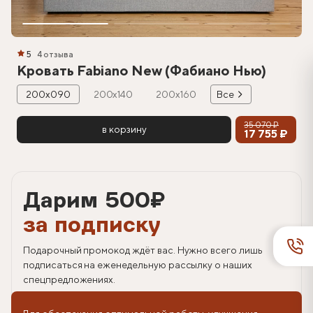
5
4 отзыва
Кровать Fabiano New (Фабиано Нью)
200х090
200х140
200х160
Все
35 070 ₽
в корзину
17 755 ₽
Дарим 500
₽
за подписку
Подарочный промокод ждёт вас. Нужно всего лишь
подписаться на еженедельную рассылку о наших
спецпредложениях.