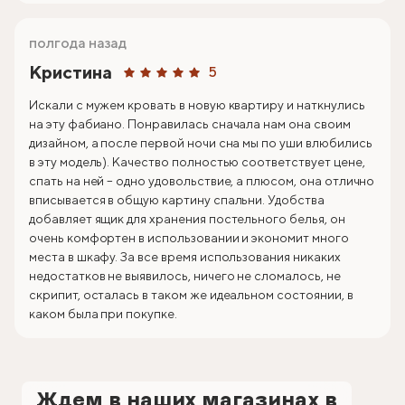
полгода назад
Кристина
5
Искали с мужем кровать в новую квартиру и наткнулись
на эту фабиано. Понравилась сначала нам она своим
дизайном, а после первой ночи сна мы по уши влюбились
в эту модель). Качество полностью соответствует цене,
спать на ней – одно удовольствие, а плюсом, она отлично
вписывается в общую картину спальни. Удобства
добавляет ящик для хранения постельного белья, он
очень комфортен в использовании и экономит много
места в шкафу. За все время использования никаких
недостатков не выявилось, ничего не сломалось, не
скрипит, осталась в таком же идеальном состоянии, в
каком была при покупке.
Ждем в наших магазинах в