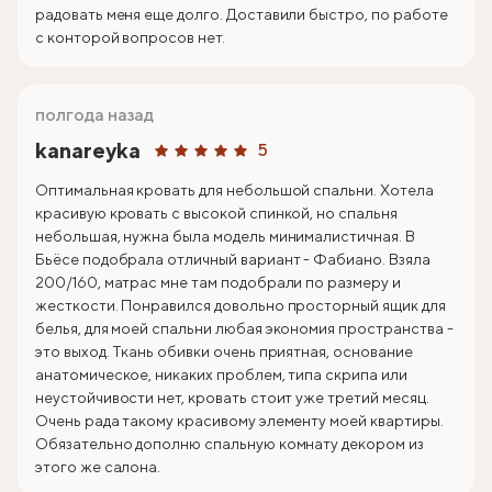
радовать меня еще долго. Доставили быстро, по работе
с конторой вопросов нет.
полгода назад
kanareyka
5
Оптимальная кровать для небольшой спальни. Хотела
красивую кровать с высокой спинкой, но спальня
небольшая, нужна была модель минималистичная. В
Бьёсе подобрала отличный вариант - Фабиано. Взяла
200/160, матрас мне там подобрали по размеру и
жесткости. Понравился довольно просторный ящик для
белья, для моей спальни любая экономия пространства -
это выход. Ткань обивки очень приятная, основание
анатомическое, никаких проблем, типа скрипа или
неустойчивости нет, кровать стоит уже третий месяц.
Очень рада такому красивому элементу моей квартиры.
Обязательно дополню спальную комнату декором из
этого же салона.