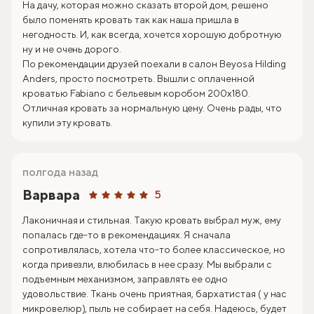
На дачу, которая можно сказать второй дом, решено
было поменять кровать так как наша пришла в
негодность. И, как всегда, хочется хорошую добротную
ну и не очень дорого.
По рекомендации друзей поехали в салон Beyosa Hilding
Anders, просто посмотреть. Вышли с оплаченной
кроватью Fabiano с бельевым коробом 200х180.
Отличная кровать за нормальную цену. Очень рады, что
купили эту кровать.
полгода назад
Варвара
5
Лаконичная и стильная. Такую кровать выбрал муж, ему
попалась где-то в рекомендациях. Я сначала
сопротивлялась, хотела что-то более классическое, но
когда привезли, влюбилась в нее сразу. Мы выбрали с
подъемным механизмом, заправлять ее одно
удовольствие. Ткань очень приятная, бархатистая ( у нас
микровелюр), пыль не собирает на себя. Надеюсь, будет