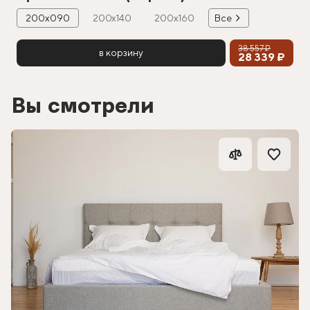
200х090
200х140
200х160
Все
38 557 ₽
в корзину
28 339 ₽
Вы смотрели