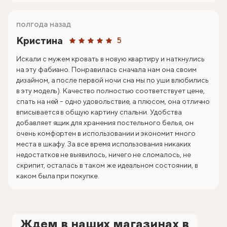
полгода назад
Кристина
5
Искали с мужем кровать в новую квартиру и наткнулись
на эту фабиано. Понравилась сначала нам она своим
дизайном, а после первой ночи сна мы по уши влюбились
в эту модель). Качество полностью соответствует цене,
спать на ней – одно удовольствие, а плюсом, она отлично
вписывается в общую картину спальни. Удобства
добавляет ящик для хранения постельного белья, он
очень комфортен в использовании и экономит много
места в шкафу. За все время использования никаких
недостатков не выявилось, ничего не сломалось, не
скрипит, осталась в таком же идеальном состоянии, в
каком была при покупке.
Ждем в наших магазинах в