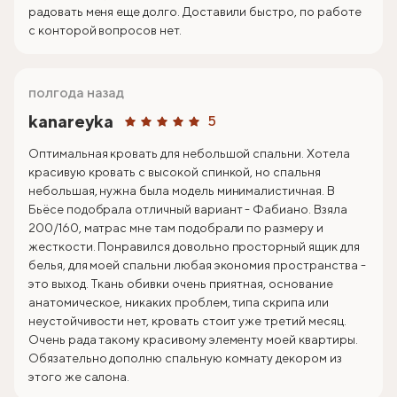
радовать меня еще долго. Доставили быстро, по работе
с конторой вопросов нет.
полгода назад
kanareyka
5
Оптимальная кровать для небольшой спальни. Хотела
красивую кровать с высокой спинкой, но спальня
небольшая, нужна была модель минималистичная. В
Бьёсе подобрала отличный вариант - Фабиано. Взяла
200/160, матрас мне там подобрали по размеру и
жесткости. Понравился довольно просторный ящик для
белья, для моей спальни любая экономия пространства -
это выход. Ткань обивки очень приятная, основание
анатомическое, никаких проблем, типа скрипа или
неустойчивости нет, кровать стоит уже третий месяц.
Очень рада такому красивому элементу моей квартиры.
Обязательно дополню спальную комнату декором из
этого же салона.