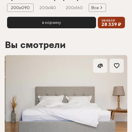
200х090
200х140
200х160
Все
38 557 ₽
в корзину
28 339 ₽
Вы смотрели