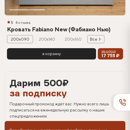
5
4 отзыва
Кровать Fabiano New (Фабиано Нью)
200х090
200х140
200х160
Все
35 070 ₽
в корзину
17 755 ₽
Дарим 500
₽
за подписку
Подарочный промокод ждёт вас. Нужно всего лишь
подписаться на еженедельную рассылку о наших
спецпредложениях.