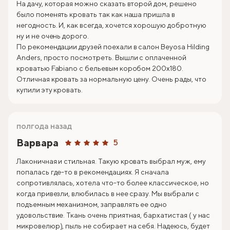
На дачу, которая можно сказать второй дом, решено
было поменять кровать так как наша пришла в
негодность. И, как всегда, хочется хорошую добротную
ну и не очень дорого.
По рекомендации друзей поехали в салон Beyosa Hilding
Anders, просто посмотреть. Вышли с оплаченной
кроватью Fabiano с бельевым коробом 200х180.
Отличная кровать за нормальную цену. Очень рады, что
купили эту кровать.
полгода назад
Варвара
5
Лаконичная и стильная. Такую кровать выбрал муж, ему
попалась где-то в рекомендациях. Я сначала
сопротивлялась, хотела что-то более классическое, но
когда привезли, влюбилась в нее сразу. Мы выбрали с
подъемным механизмом, заправлять ее одно
удовольствие. Ткань очень приятная, бархатистая ( у нас
микровелюр), пыль не собирает на себя. Надеюсь, будет