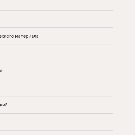
еского материала
е
ский