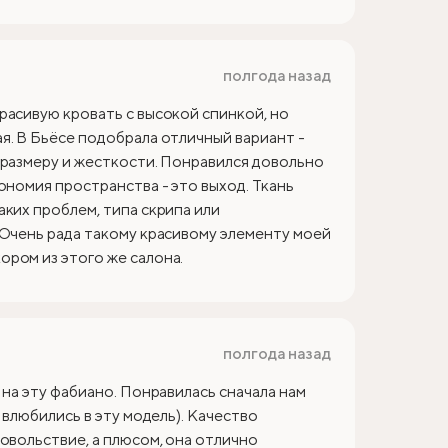
полгода назад
расивую кровать с высокой спинкой, но
я. В Бьёсе подобрала отличный вариант -
 размеру и жесткости. Понравился довольно
ономия пространства - это выход. Ткань
аких проблем, типа скрипа или
 Очень рада такому красивому элементу моей
ром из этого же салона.
полгода назад
 на эту фабиано. Понравилась сначала нам
 влюбились в эту модель). Качество
овольствие, а плюсом, она отлично