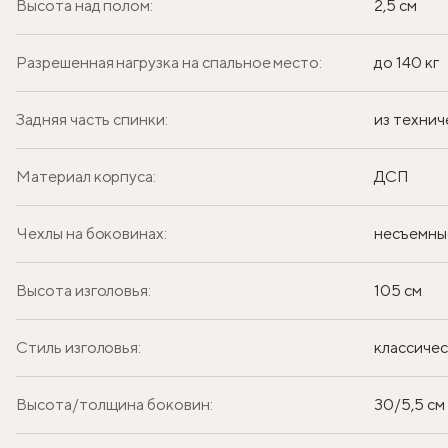
Высота над полом:
2,5 см
Разрешенная нагрузка на спальное место:
до 140 кг
Задняя часть спинки:
из технич
Материал корпуса:
ДСП
Чехлы на боковинах:
несъемны
Высота изголовья:
105 см
Стиль изголовья:
классиче
Высота/толщина боковин:
30/5,5 см