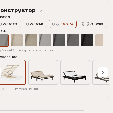
онструктор
азмер
200х090
200х140
200х160
200х180
кань
y Velvet 08, микрофибра, серый
снование
подъемным механизмом