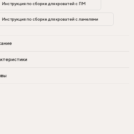
Инструкция по сборке для кроватей с ПМ            
Инструкция по сборке для кроватей с ламелями            
сание
ктеристики
ывы