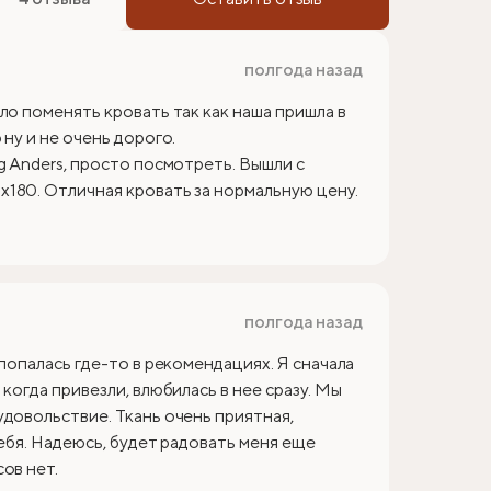
полгода назад
ло поменять кровать так как наша пришла в
ну и не очень дорого.
g Anders, просто посмотреть. Вышли с
180. Отличная кровать за нормальную цену.
полгода назад
 попалась где-то в рекомендациях. Я сначала
когда привезли, влюбилась в нее сразу. Мы
удовольствие. Ткань очень приятная,
себя. Надеюсь, будет радовать меня еще
ов нет.