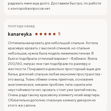
радовать меня еще долго. Доставили быстро, по работе
с конторой вопросов нет.
полгода назад
kanareyka
5
Оптимальная кровать для небольшой спальни. Хотела
красивую кровать с высокой спинкой, но спальня
небольшая, нужна была модель минималистичная. В
Бьёсе подобрала отличный вариант - Фабиано. Взяла
200/160, матрас мне там подобрали по размеру и
жесткости. Понравился довольно просторный ящик для
белья, для моей спальни любая экономия пространства -
это выход. Ткань обивки очень приятная, основание
анатомическое, никаких проблем, типа скрипа или
неустойчивости нет, кровать стоит уже третий месяц.
Очень рада такому красивому элементу моей квартиры.
Обязательно дополню спальную комнату декором из
этого же салона.