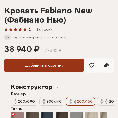
Кровать Fabiano New
(Фабиано Нью)
5
4 отзыва
79
покупателей приобрели этот товар
38 940 ₽
77 880 ₽
Добавить в корзину
Конструктор
Размер
200х090
200х140
200х160
200х
Ткань