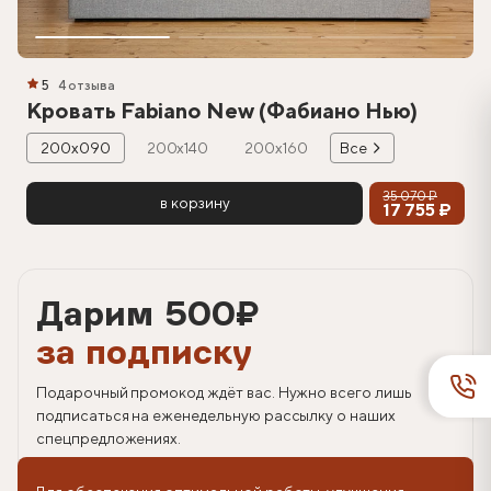
5
4 отзыва
Кровать Fabiano New (Фабиано Нью)
200х090
200х140
200х160
Все
35 070 ₽
в корзину
17 755 ₽
Дарим 500
₽
за подписку
Подарочный промокод ждёт вас. Нужно всего лишь
подписаться на еженедельную рассылку о наших
спецпредложениях.