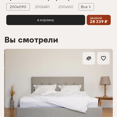
200х090
200х140
200х160
Все
38 557 ₽
в корзину
28 339 ₽
Вы смотрели