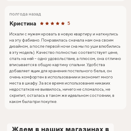
полгода назад
Кристина
5
Искали с мужем кровать в новую квартиру и наткнулись
на эту фабиано. Понравилась сначала нам она своим
дизайном, а после первой ночи сна мы по уши влюбились
в эту модель). Качество полностью соответствует цене,
спать на ней – одно удовольствие, а плюсом, она отлично
вписывается в общую картину спальни. Удобства
добавляет ящик для хранения постельного белья, он
очень комфортен в использовании и экономит много
места в шкафу. За все время использования никаких
недостатков не выявилось, ничего не сломалось, не
скрипит, осталась в таком же идеальном состоянии, в
каком была при покупке.
Ждем в наших магазинах в