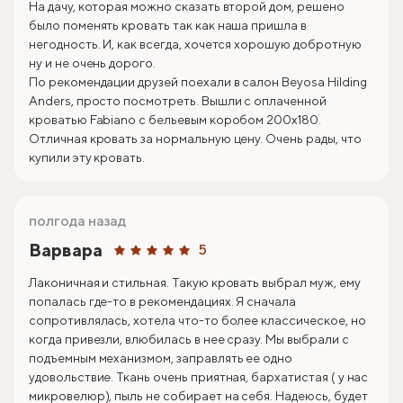
На дачу, которая можно сказать второй дом, решено
было поменять кровать так как наша пришла в
негодность. И, как всегда, хочется хорошую добротную
ну и не очень дорого.
По рекомендации друзей поехали в салон Beyosa Hilding
Anders, просто посмотреть. Вышли с оплаченной
кроватью Fabiano с бельевым коробом 200х180.
Отличная кровать за нормальную цену. Очень рады, что
купили эту кровать.
полгода назад
Варвара
5
Лаконичная и стильная. Такую кровать выбрал муж, ему
попалась где-то в рекомендациях. Я сначала
сопротивлялась, хотела что-то более классическое, но
когда привезли, влюбилась в нее сразу. Мы выбрали с
подъемным механизмом, заправлять ее одно
удовольствие. Ткань очень приятная, бархатистая ( у нас
микровелюр), пыль не собирает на себя. Надеюсь, будет