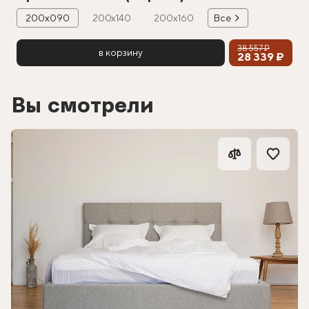
200х090
200х140
200х160
Все
38 557 ₽
в корзину
28 339 ₽
Вы смотрели