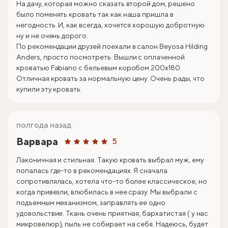
На дачу, которая можно сказать второй дом, решено
было поменять кровать так как наша пришла в
негодность. И, как всегда, хочется хорошую добротную
ну и не очень дорого.
По рекомендации друзей поехали в салон Beyosa Hilding
Anders, просто посмотреть. Вышли с оплаченной
кроватью Fabiano с бельевым коробом 200х180.
Отличная кровать за нормальную цену. Очень рады, что
купили эту кровать.
полгода назад
Варвара
5
Лаконичная и стильная. Такую кровать выбрал муж, ему
попалась где-то в рекомендациях. Я сначала
сопротивлялась, хотела что-то более классическое, но
когда привезли, влюбилась в нее сразу. Мы выбрали с
подъемным механизмом, заправлять ее одно
удовольствие. Ткань очень приятная, бархатистая ( у нас
микровелюр), пыль не собирает на себя. Надеюсь, будет