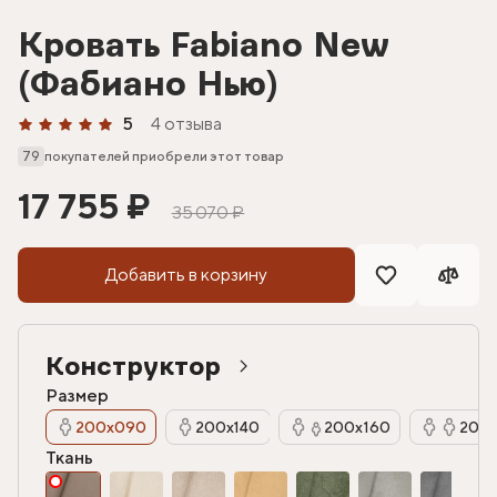
Кровать Fabiano New
(Фабиано Нью)
5
4 отзыва
79
покупателей приобрели этот товар
17 755 ₽
35 070 ₽
Добавить в корзину
Конструктор
Размер
200х090
200х140
200х160
200х
Ткань