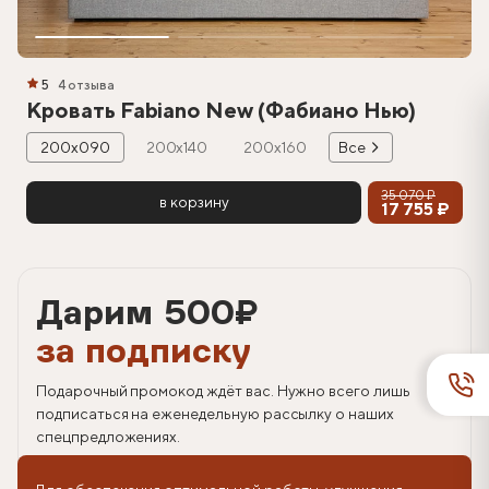
5
4 отзыва
Кровать Fabiano New (Фабиано Нью)
200х090
200х140
200х160
Все
35 070 ₽
в корзину
17 755 ₽
Дарим 500
₽
за подписку
Подарочный промокод ждёт вас. Нужно всего лишь
подписаться на еженедельную рассылку о наших
спецпредложениях.