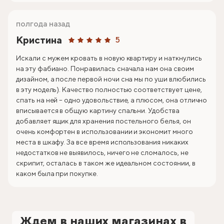
полгода назад
Кристина
5
Искали с мужем кровать в новую квартиру и наткнулись
на эту фабиано. Понравилась сначала нам она своим
дизайном, а после первой ночи сна мы по уши влюбились
в эту модель). Качество полностью соответствует цене,
спать на ней – одно удовольствие, а плюсом, она отлично
вписывается в общую картину спальни. Удобства
добавляет ящик для хранения постельного белья, он
очень комфортен в использовании и экономит много
места в шкафу. За все время использования никаких
недостатков не выявилось, ничего не сломалось, не
скрипит, осталась в таком же идеальном состоянии, в
каком была при покупке.
Ждем в наших магазинах в