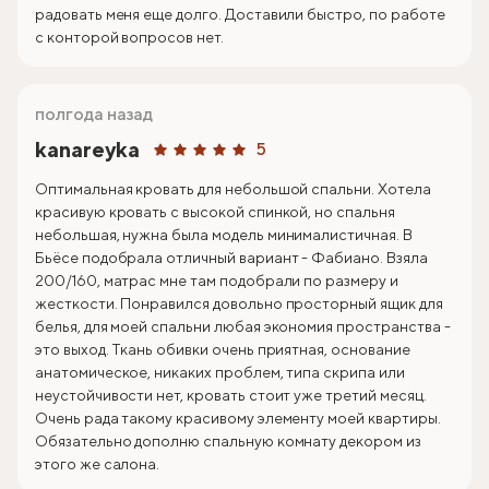
радовать меня еще долго. Доставили быстро, по работе
с конторой вопросов нет.
полгода назад
kanareyka
5
Оптимальная кровать для небольшой спальни. Хотела
красивую кровать с высокой спинкой, но спальня
небольшая, нужна была модель минималистичная. В
Бьёсе подобрала отличный вариант - Фабиано. Взяла
200/160, матрас мне там подобрали по размеру и
жесткости. Понравился довольно просторный ящик для
белья, для моей спальни любая экономия пространства -
это выход. Ткань обивки очень приятная, основание
анатомическое, никаких проблем, типа скрипа или
неустойчивости нет, кровать стоит уже третий месяц.
Очень рада такому красивому элементу моей квартиры.
Обязательно дополню спальную комнату декором из
этого же салона.