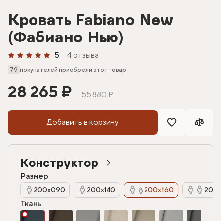
Кровать Fabiano New
(Фабиано Нью)
5
4 отзыва
79
покупателей приобрели этот товар
28 265 ₽
55 880 ₽
Добавить в корзину
Конструктор
Размер
200х090
200х140
200х160
200х
Ткань