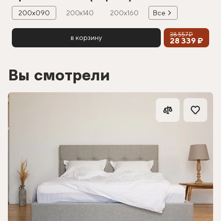
200х090
200х140
200х160
Все
38 557 ₽
в корзину
28 339 ₽
Вы смотрели