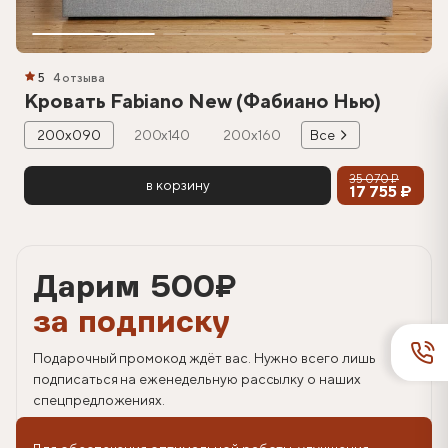
5
4 отзыва
Кровать Fabiano New (Фабиано Нью)
200х090
200х140
200х160
Все
35 070 ₽
в корзину
17 755 ₽
Дарим 500
₽
за подписку
Подарочный промокод ждёт вас. Нужно всего лишь
подписаться на еженедельную рассылку о наших
спецпредложениях.