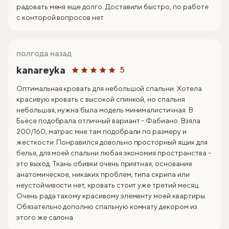
радовать меня еще долго. Доставили быстро, по работе
с конторой вопросов нет.
полгода назад
kanareyka
5
Оптимальная кровать для небольшой спальни. Хотела
красивую кровать с высокой спинкой, но спальня
небольшая, нужна была модель минималистичная. В
Бьёсе подобрала отличный вариант - Фабиано. Взяла
200/160, матрас мне там подобрали по размеру и
жесткости. Понравился довольно просторный ящик для
белья, для моей спальни любая экономия пространства -
это выход. Ткань обивки очень приятная, основание
анатомическое, никаких проблем, типа скрипа или
неустойчивости нет, кровать стоит уже третий месяц.
Очень рада такому красивому элементу моей квартиры.
Обязательно дополню спальную комнату декором из
этого же салона.