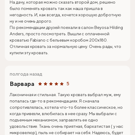
На дачу, которая можно сказать второй дом, решено
было поменять кровать так как наша пришла в
негодность. И, как всегда, хочется хорошую добротную
ну и не очень дорого.
По рекомендации друзей поехали в салон Beyosa Hilding
Anders, просто посмотреть. Вышли с оплаченной
кроватью Fabiano с бельевым коробом 200х180.
Отличная кровать за нормальную цену. Очень рады, что
купили эту кровать.
полгода назад
Варвара
5
Лаконичная и стильная. Такую кровать выбрал муж, ему
попалась где-то в рекомендациях. Я сначала
сопротивлялась, хотела что-то более классическое, но
когда привезли, влюбилась в нее сразу. Мы выбрали с
подъемным механизмом, заправлять ее одно
удовольствие. Ткань очень приятная, бархатистая ( у нас
микровелюр), пыль не собирает на себя. Надеюсь, будет