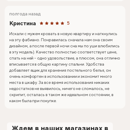
полгода назад
Кристина
5
Искали с мужем кровать в новую квартиру и наткнулись
на эту фабиано. Понравилась сначала нам она своим
дизайном, а после первой ночи сна мы по уши влюбились
в эту модель). Качество полностью соответствует цене,
спать на ней – одно удовольствие, а плюсом, она отлично
вписывается в общую картину спальни. Удобства
добавляет ящик для хранения постельного белья, он
очень комфортен в использовании и экономит много
места в шкафу. За все время использования никаких
недостатков не выявилось, ничего не сломалось, не
скрипит, осталась в таком же идеальном состоянии, в
каком была при покупке.
Ждем в наших магазинах в