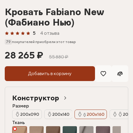
Кровать Fabiano New
(Фабиано Нью)
5
4 отзыва
79
покупателей приобрели этот товар
28 265 ₽
55 880 ₽
Добавить в корзину
Конструктор
Размер
200х090
200х140
200х160
200х
Ткань