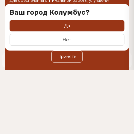
Для обеспечения оптимальной работы, улучшения
пользовательского опыта на сайте используются
технологии cookie. Продолжая использование веб-
Ваш город Колумбус?
сайта, вы соглашаетесь с размещением cookie-файлов
на вашем устройстве. Вы можете удалить cookie-файлы с
вашего устройства через настройки браузера, а также
Да
заблокировать размещение cookie-файлов, однако при
этом некоторые функции сайта могут быть недоступными
в связи с технологическими ограничениями движка.
Нет
Дополнительную информацию вы можете найти в
Политике обработки персональных данных
.
Оформить подписку
Принять
0
500₽
Согласен(-на) на коммуникации и получение
рекламных материалов на указанный e-mail, и
обработку данных в указанных целях в
соответствии с условиями
согласия.
Подробнее в
Политике обработки персональных данных