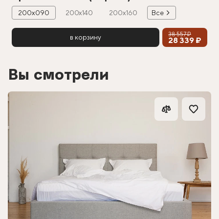
200х090
200х140
200х160
Все
38 557 ₽
в корзину
28 339 ₽
Вы смотрели