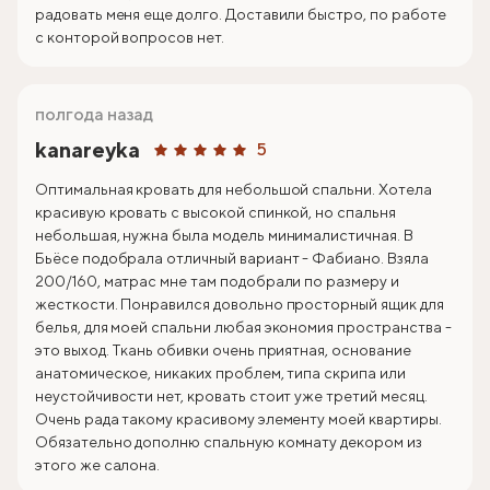
радовать меня еще долго. Доставили быстро, по работе
с конторой вопросов нет.
полгода назад
kanareyka
5
Оптимальная кровать для небольшой спальни. Хотела
красивую кровать с высокой спинкой, но спальня
небольшая, нужна была модель минималистичная. В
Бьёсе подобрала отличный вариант - Фабиано. Взяла
200/160, матрас мне там подобрали по размеру и
жесткости. Понравился довольно просторный ящик для
белья, для моей спальни любая экономия пространства -
это выход. Ткань обивки очень приятная, основание
анатомическое, никаких проблем, типа скрипа или
неустойчивости нет, кровать стоит уже третий месяц.
Очень рада такому красивому элементу моей квартиры.
Обязательно дополню спальную комнату декором из
этого же салона.