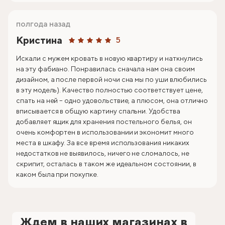
полгода назад
Кристина
5
Искали с мужем кровать в новую квартиру и наткнулись
на эту фабиано. Понравилась сначала нам она своим
дизайном, а после первой ночи сна мы по уши влюбились
в эту модель). Качество полностью соответствует цене,
спать на ней – одно удовольствие, а плюсом, она отлично
вписывается в общую картину спальни. Удобства
добавляет ящик для хранения постельного белья, он
очень комфортен в использовании и экономит много
места в шкафу. За все время использования никаких
недостатков не выявилось, ничего не сломалось, не
скрипит, осталась в таком же идеальном состоянии, в
каком была при покупке.
Ждем в наших магазинах в