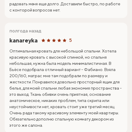
радовать меня еще долго. Доставили быстро, по работе
с конторой вопросов нет.
полгода назад
kanareyka
5
Оптимальная кровать для небольшой спальни. Хотела
красивую кровать с высокой спинкой, но спальня
небольшая, нужна была модель минималистичная. В
Бьёсе подобрала отличный вариант - Фабиано. Взяла
200/160, матрас мне там подобрали по размеру и
жесткости. Понравился довольно просторный ящик для
белья, для моей спальни любая экономия пространства -
это выход. Ткань обивки очень приятная, основание
анатомическое, никаких проблем, типа скрипа или
неустойчивости нет, кровать стоит уже третий месяц.
Очень рада такому красивому элементу моей квартиры.
Обязательно дополню спальную комнату декором из
этого же салона.