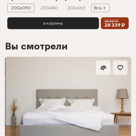
200х090
200х140
200х160
Все
38 557 ₽
в корзину
28 339 ₽
Вы смотрели