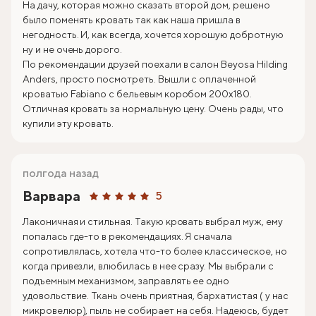
На дачу, которая можно сказать второй дом, решено
было поменять кровать так как наша пришла в
негодность. И, как всегда, хочется хорошую добротную
ну и не очень дорого.
По рекомендации друзей поехали в салон Beyosa Hilding
Anders, просто посмотреть. Вышли с оплаченной
кроватью Fabiano с бельевым коробом 200х180.
Отличная кровать за нормальную цену. Очень рады, что
купили эту кровать.
полгода назад
Варвара
5
Лаконичная и стильная. Такую кровать выбрал муж, ему
попалась где-то в рекомендациях. Я сначала
сопротивлялась, хотела что-то более классическое, но
когда привезли, влюбилась в нее сразу. Мы выбрали с
подъемным механизмом, заправлять ее одно
удовольствие. Ткань очень приятная, бархатистая ( у нас
микровелюр), пыль не собирает на себя. Надеюсь, будет