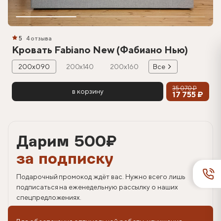
5
4 отзыва
Кровать Fabiano New (Фабиано Нью)
200х090
200х140
200х160
Все
35 070 ₽
в корзину
17 755 ₽
Дарим 500
₽
за подписку
Подарочный промокод ждёт вас. Нужно всего лишь
подписаться на еженедельную рассылку о наших
спецпредложениях.