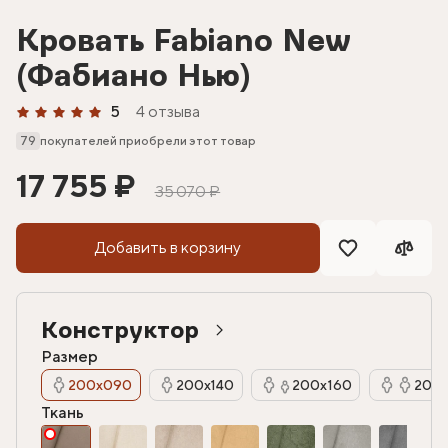
Кровать Fabiano New
(Фабиано Нью)
5
4 отзыва
79
покупателей приобрели этот товар
17 755 ₽
35 070 ₽
Добавить в корзину
Конструктор
Размер
200х090
200х140
200х160
200х
Ткань