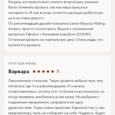
На дачу, которая можно сказать второй дом, решено
было поменять кровать так как наша пришла в
негодность. И, как всегда, хочется хорошую добротную
ну и не очень дорого.
По рекомендации друзей поехали в салон Beyosa Hilding
Anders, просто посмотреть. Вышли с оплаченной
кроватью Fabiano с бельевым коробом 200х180.
Отличная кровать за нормальную цену. Очень рады, что
купили эту кровать.
полгода назад
Варвара
5
Лаконичная и стильная. Такую кровать выбрал муж, ему
попалась где-то в рекомендациях. Я сначала
сопротивлялась, хотела что-то более классическое, но
когда привезли, влюбилась в нее сразу. Мы выбрали с
подъемным механизмом, заправлять ее одно
удовольствие. Ткань очень приятная, бархатистая ( у нас
микровелюр), пыль не собирает на себя. Надеюсь, будет