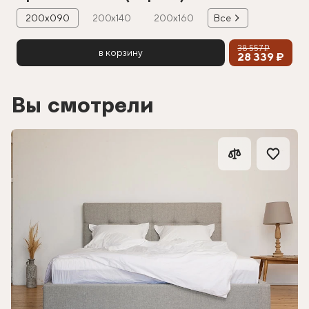
200х090
200х140
200х160
Все
38 557 ₽
в корзину
28 339 ₽
Вы смотрели