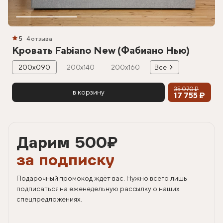
5
4 отзыва
Кровать Fabiano New (Фабиано Нью)
200х090
200х140
200х160
Все
35 070 ₽
в корзину
17 755 ₽
Дарим 500
₽
за подписку
Подарочный промокод ждёт вас. Нужно всего лишь
подписаться на еженедельную рассылку о наших
спецпредложениях.