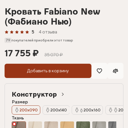
Кровать Fabiano New
(Фабиано Нью)
5
4 отзыва
79
покупателей приобрели этот товар
17 755 ₽
35 070 ₽
Добавить в корзину
Конструктор
Размер
200х090
200х140
200х160
200х
Ткань