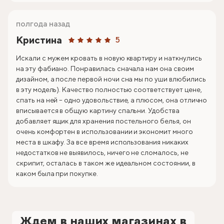
полгода назад
Кристина
5
Искали с мужем кровать в новую квартиру и наткнулись
на эту фабиано. Понравилась сначала нам она своим
дизайном, а после первой ночи сна мы по уши влюбились
в эту модель). Качество полностью соответствует цене,
спать на ней – одно удовольствие, а плюсом, она отлично
вписывается в общую картину спальни. Удобства
добавляет ящик для хранения постельного белья, он
очень комфортен в использовании и экономит много
места в шкафу. За все время использования никаких
недостатков не выявилось, ничего не сломалось, не
скрипит, осталась в таком же идеальном состоянии, в
каком была при покупке.
Ждем в наших магазинах в