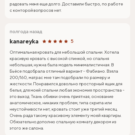
радовать меня еще долго. Доставили быстро, по работе
с конторой вопросов нет.
полгода назад
kanareyka
5
Оптимальная кровать для небольшой спальни. Хотела
красивую кровать с высокой спинкой, но спальня
небольшая, нужна была модель минималистичная. В
Бьёсе подобрала отличный вариант - Фабиано. Взяла
200/160, матрас мне там подобрали по размеру и
жесткости. Понравился довольно просторный ящик для
белья, для моей спальни любая экономия пространства -
это выход. Ткань обивки очень приятная, основание
анатомическое, никаких проблем, типа скрипа или
неустойчивости нет, кровать стоит уже третий месяц.
Очень рада такому красивому элементу моей квартиры.
Обязательно дополню спальную комнату декором из
этого же салона.