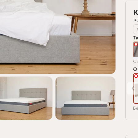
К
Р
Т
Ca
О
Бе