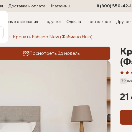
ия
Доставка и оплата
Магазины
8 (800) 550-42-1
ируемые основания
Подушки
Одеяла
Постельное
Другое
офт
Кровать Fabiano New (Фабиано Нью)
Кр
Посмотреть 3д модель
(Ф
79
по
21