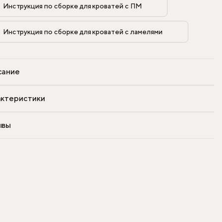
Инструкция по сборке для кроватей с ПМ            
Инструкция по сборке для кроватей с ламелями            
сание
ктеристики
ывы