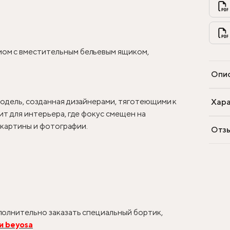
ом с вместительным бельевым ящиком,
Опи
одель, созданная дизайнерами, тяготеющими к
Хара
т для интерьера, где фокус смещен на
, картины и фотографии.
Отз
олнительно заказать специальный бортик,
и beyosa