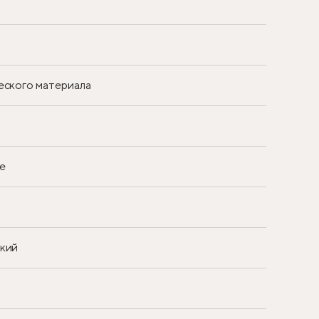
еского материала
е
ский