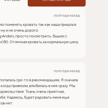
полгода назад
ло поменять кровать так как наша пришла в
ну и не очень дорого.
g Anders, просто посмотреть. Вышли с
180. Отличная кровать за нормальную цену.
полгода назад
 попалась где-то в рекомендациях. Я сначала
когда привезли, влюбилась в нее сразу. Мы
удовольствие. Ткань очень приятная,
себя. Надеюсь, будет радовать меня еще
ов нет.