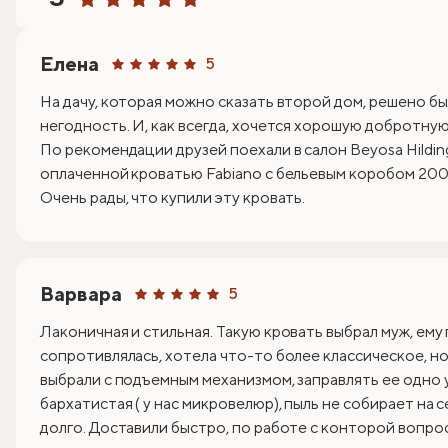
Елена
5
На дачу, которая можно сказать второй дом, решено бы
негодность. И, как всегда, хочется хорошую добротную 
По рекомендации друзей поехали в салон Beyosa Hildin
оплаченной кроватью Fabiano с бельевым коробом 200х
Очень рады, что купили эту кровать.
Варвара
5
Лаконичная и стильная. Такую кровать выбрал муж, ему
сопротивлялась, хотела что-то более классическое, но 
выбрали с подъемным механизмом, заправлять ее одно 
бархатистая ( у нас микровелюр), пыль не собирает на 
долго. Доставили быстро, по работе с конторой вопрос