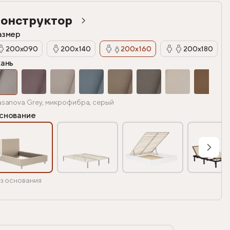
онструктор
азмер
200х090
200х140
200х160
200х180
кань
sanova Grey, микрофибра, серый
снование
з основания