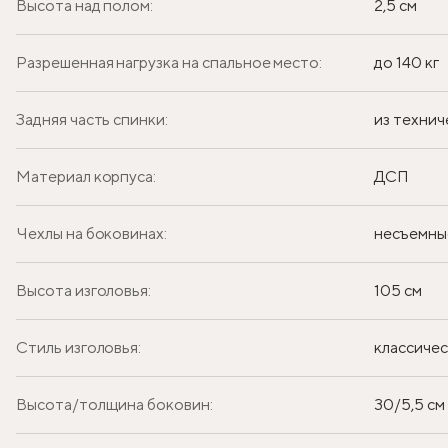
Высота над полом:
2,5 см
Разрешенная нагрузка на спальное место:
до 140 кг
Задняя часть спинки:
из технич
Материал корпуса:
ДСП
Чехлы на боковинах:
несъемны
Высота изголовья:
105 см
Стиль изголовья:
классиче
Высота/толщина боковин:
30/5,5 см