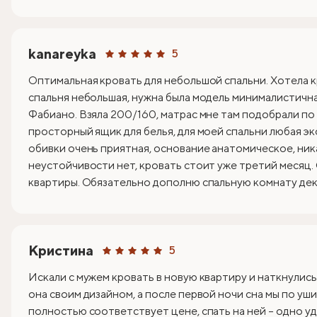
kanareyka
5
Оптимальная кровать для небольшой спальни. Хотела к
спальня небольшая, нужна была модель минималистична
Фабиано. Взяла 200/160, матрас мне там подобрали по
просторный ящик для белья, для моей спальни любая эк
обивки очень приятная, основание анатомическое, ник
неустойчивости нет, кровать стоит уже третий месяц.
квартиры. Обязательно дополню спальную комнату деко
Кристина
5
Искали с мужем кровать в новую квартиру и наткнулись
она своим дизайном, а после первой ночи сна мы по уши
полностью соответствует цене, спать на ней – одно уд