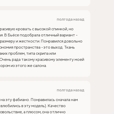
полгода назад
расивую кровать с высокой спинкой, но
я. В Бьёсе подобрала отличный вариант -
 размеру и жесткости. Понравился довольно
ономия пространства - это выход. Ткань
аких проблем, типа скрипа или
 Очень рада такому красивому элементу моей
ром из этого же салона.
полгода назад
 на эту фабиано. Понравилась сначала нам
 влюбились в эту модель). Качество
овольствие, а плюсом, она отлично