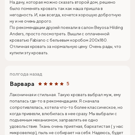
На дачу, которая можно сказать второй дом, решено
было поменять кровать так как наша пришла в
негодность. И, как всегда, хочется хорошую добротную
ну и не очень дорого.
По рекомендации друзей поехали в салон Beyosa Hilding
Anders, просто посмотреть. Вышли с оплаченной
кроватью Fabiano с бельевым коробом 200х180.
Отличная кровать за нормальную цену. Очень рады, что
купили эту кровать.
полгода назад
Варвара
5
Лаконичная и стильная. Такую кровать выбрал муж, ему
попалась где-то в рекомендациях. Я сначала
сопротивлялась, хотела что-то более классическое, но
когда привезли, влюбилась в нее сразу. Мы выбрали с
подъемным механизмом, заправлять ее одно
удовольствие. Ткань очень приятная, бархатистая ( у нас
микровелюр), пыль не собирает на себя. Надеюсь, будет