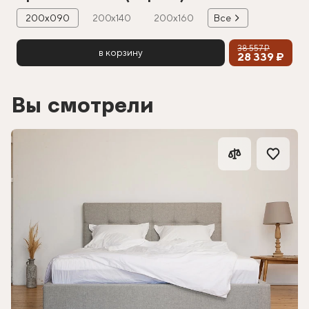
200х090
200х140
200х160
Все
38 557 ₽
в корзину
28 339 ₽
Вы смотрели