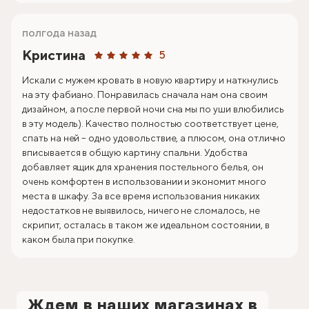
полгода назад
Кристина
5
Искали с мужем кровать в новую квартиру и наткнулись
на эту фабиано. Понравилась сначала нам она своим
дизайном, а после первой ночи сна мы по уши влюбились
в эту модель). Качество полностью соответствует цене,
спать на ней – одно удовольствие, а плюсом, она отлично
вписывается в общую картину спальни. Удобства
добавляет ящик для хранения постельного белья, он
очень комфортен в использовании и экономит много
места в шкафу. За все время использования никаких
недостатков не выявилось, ничего не сломалось, не
скрипит, осталась в таком же идеальном состоянии, в
каком была при покупке.
Ждем в наших магазинах в