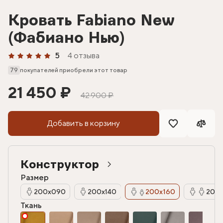
Кровать Fabiano New
(Фабиано Нью)
5
4 отзыва
79
покупателей приобрели этот товар
21 450 ₽
42 900 ₽
Добавить в корзину
Конструктор
Размер
200х090
200х140
200х160
200х
Ткань