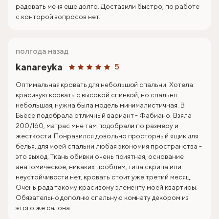
радовать меня еще долго. Доставили быстро, по работе
с конторой вопросов нет.
полгода назад
kanareyka
5
Оптимальная кровать для небольшой спальни. Хотела
красивую кровать с высокой спинкой, но спальня
небольшая, нужна была модель минималистичная. В
Бьёсе подобрала отличный вариант - Фабиано. Взяла
200/160, матрас мне там подобрали по размеру и
жесткости. Понравился довольно просторный ящик для
белья, для моей спальни любая экономия пространства -
это выход. Ткань обивки очень приятная, основание
анатомическое, никаких проблем, типа скрипа или
неустойчивости нет, кровать стоит уже третий месяц.
Очень рада такому красивому элементу моей квартиры.
Обязательно дополню спальную комнату декором из
этого же салона.