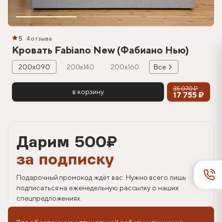
5
4 отзыва
Кровать Fabiano New (Фабиано Нью)
200х090
200х140
200х160
Все
35 070 ₽
в корзину
17 755 ₽
Дарим 500
₽
за подписку
Подарочный промокод ждёт вас. Нужно всего лишь
подписаться на еженедельную рассылку о наших
спецпредложениях.