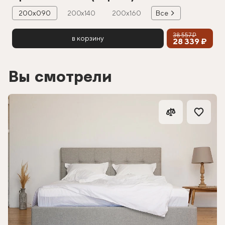
200х090
200х140
200х160
Все
38 557 ₽
в корзину
28 339 ₽
Вы смотрели