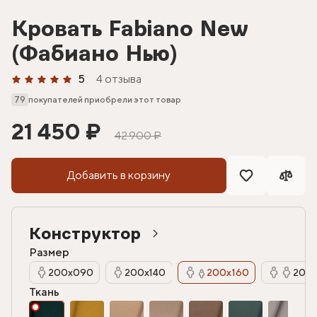
Кровать Fabiano New
(Фабиано Нью)
5
4 отзыва
79
покупателей приобрели этот товар
21 450 ₽
42 900 ₽
Добавить в корзину
Конструктор
Размер
200х090
200х140
200х160
200х
Ткань