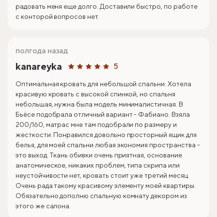
радовать меня еще долго. Доставили быстро, по работе
с конторой вопросов нет.
полгода назад
kanareyka
5
Оптимальная кровать для небольшой спальни. Хотела
красивую кровать с высокой спинкой, но спальня
небольшая, нужна была модель минималистичная. В
Бьёсе подобрала отличный вариант - Фабиано. Взяла
200/160, матрас мне там подобрали по размеру и
жесткости. Понравился довольно просторный ящик для
белья, для моей спальни любая экономия пространства -
это выход. Ткань обивки очень приятная, основание
анатомическое, никаких проблем, типа скрипа или
неустойчивости нет, кровать стоит уже третий месяц.
Очень рада такому красивому элементу моей квартиры.
Обязательно дополню спальную комнату декором из
этого же салона.