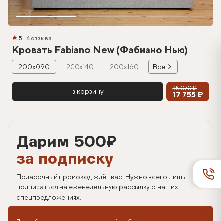
5
4 отзыва
Кровать Fabiano New (Фабиано Нью)
200х090
200х140
200х160
Все
35 070 ₽
в корзину
17 755 ₽
Дарим 500
₽
за подписку
Подарочный промокод ждёт вас. Нужно всего лишь
подписаться на еженедельную рассылку о наших
спецпредложениях.