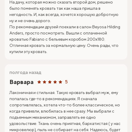
На дачу, которая можно сказать второй дом, решено
было поменять кровать так как наша пришла в
негодность. И, как всегда, хочется хорошую добротную
ну и не очень дорого.
По рекомендации друзей поехали в салон Beyosa Hilding
Anders, просто посмотреть. Вышли с оплаченной
кроватью Fabiano с бельевым коробом 200х180.
Отличная кровать за нормальную цену. Очень рады, что
купили эту кровать.
полгода назад
Варвара
5
Лаконичная и стильная. Такую кровать выбрал муж, ему
попалась где-то в рекомендациях. Я сначала
сопротивлялась, хотела что-то более классическое, но
когда привезли, влюбилась в нее сразу. Мы выбрали с
подъемным механизмом, заправлять ее одно
удовольствие. Ткань очень приятная, бархатистая ( у нас
микровелюр), пыль не собирает на себя. Надеюсь, будет