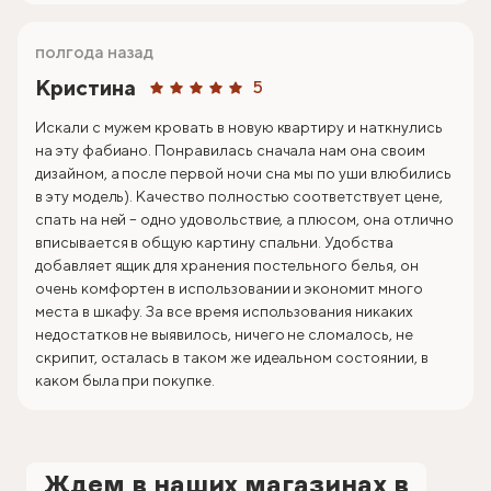
полгода назад
Кристина
5
Искали с мужем кровать в новую квартиру и наткнулись
на эту фабиано. Понравилась сначала нам она своим
дизайном, а после первой ночи сна мы по уши влюбились
в эту модель). Качество полностью соответствует цене,
спать на ней – одно удовольствие, а плюсом, она отлично
вписывается в общую картину спальни. Удобства
добавляет ящик для хранения постельного белья, он
очень комфортен в использовании и экономит много
места в шкафу. За все время использования никаких
недостатков не выявилось, ничего не сломалось, не
скрипит, осталась в таком же идеальном состоянии, в
каком была при покупке.
Ждем в наших магазинах в