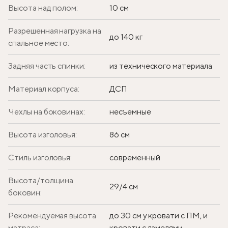
Высота над полом:
10 см
Разрешенная нагрузка на
до 140 кг
спальное место:
Задняя часть спинки:
из технического материала
Материал корпуса:
ДСП
Чехлы на боковинах:
несъемные
Высота изголовья:
86 см
Стиль изголовья:
современный
Высота/толщина
29/4 см
боковин:
Рекомендуемая высота
до 30 см у кровати с ПМ, и
матраса:
кровати с ламелями