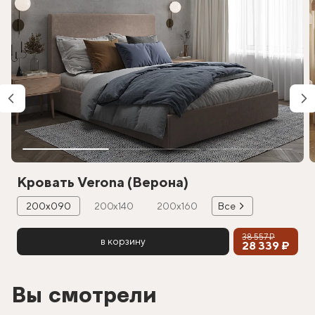
Кровать Verona (Верона)
200х090
200х140
200х160
Все
38 557 ₽
в корзину
28 339 ₽
Вы смотрели