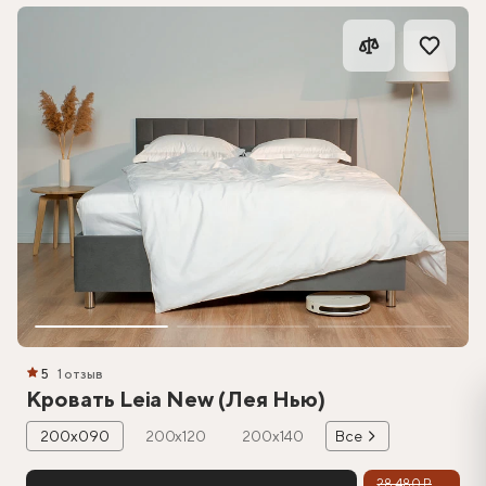
5
1 отзыв
Кровать Leia New (Лея Нью)
200х090
200х120
200х140
Все
28 480 ₽