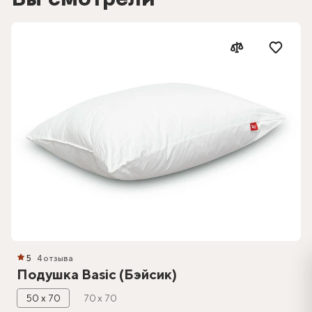
5
4 отзыва
Подушка Basic (Бэйсик)
50 х 70
70 х 70