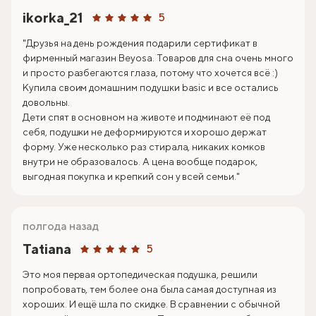
ikorka_21
5
"Друзья на день рождения подарили сертификат в
фирменный магазин Beyosa. Товаров для сна очень много
и просто разбегаются глаза, потому что хочется всё :)
Купила своим домашним подушки basic и все остались
довольны.
Дети спят в основном на животе и подминают её под
себя, подушки не деформируются и хорошо держат
форму. Уже несколько раз стирала, никаких комков
внутри не образовалось. А цена вообще подарок,
выгодная покупка и крепкий сон у всей семьи."
полгода назад
Tatiana
5
Это моя первая ортопедическая подушка, решили
попробовать, тем более она была самая доступная из
хороших. И ещё шла по скидке. В сравнении с обычной