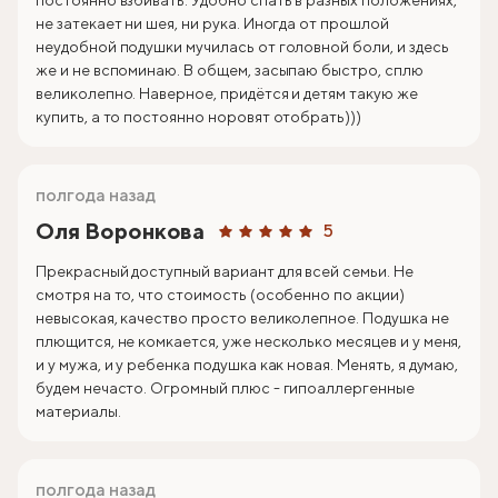
постоянно взбивать. Удобно спать в разных положениях,
не затекает ни шея, ни рука. Иногда от прошлой
неудобной подушки мучилась от головной боли, и здесь
же и не вспоминаю. В общем, засыпаю быстро, сплю
великолепно. Наверное, придётся и детям такую же
купить, а то постоянно норовят отобрать)))
полгода назад
Оля Воронкова
5
Прекрасный доступный вариант для всей семьи. Не
смотря на то, что стоимость (особенно по акции)
невысокая, качество просто великолепное. Подушка не
плющится, не комкается, уже несколько месяцев и у меня,
и у мужа, и у ребенка подушка как новая. Менять, я думаю,
будем нечасто. Огромный плюс - гипоаллергенные
материалы.
полгода назад