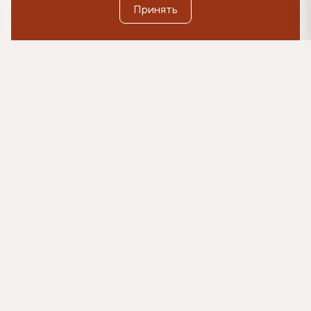
Принять
0
Оформить подписку
500₽
Согласен(-на) на коммуникации и получение
рекламных материалов на указанный e-mail, и
обработку данных в указанных целях в
соответствии с условиями
согласия.
Подробнее в
Политике обработки персональных данных
Главная
Каталог
Подушки
Набивные подушки
Подушка Basic (Бэйсик)