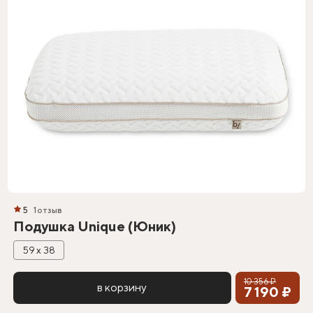
5
1 отзыв
Подушка Unique (Юник)
59 х 38
10 356 ₽
в корзину
7 190 ₽