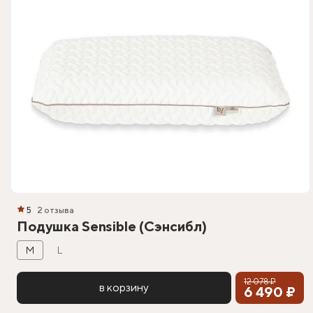
5
2 отзыва
Подушка Sensible (Сэнсибл)
M
L
12 078 ₽
в корзину
6 490 ₽