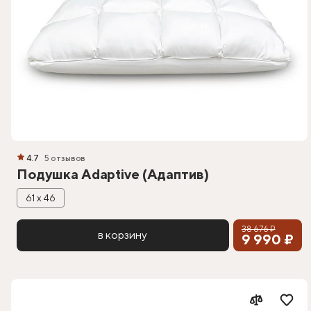
4.7
5 отзывов
Подушка Adaptive (Адаптив)
61 х 46
38 676 ₽
в корзину
9 990 ₽