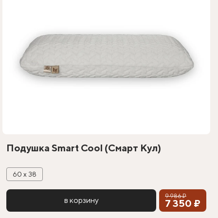
Подушка Smart Coоl (Смарт Кул)
60 х 38
9 986 ₽
в корзину
7 350 ₽