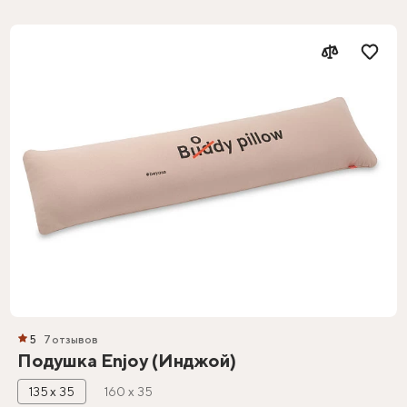
5
7 отзывов
Подушка Enjoy (Инджой)
135 х 35
160 х 35