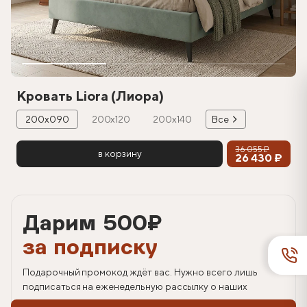
Кровать Liora (Лиора)
200х090
200х120
200х140
Все
36 055 ₽
в корзину
26 430 ₽
Дарим 500
₽
за подписку
Подарочный промокод ждёт вас. Нужно всего лишь
подписаться на еженедельную рассылку о наших
спецпредложениях.