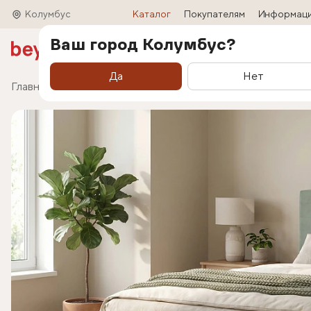
Колумбус
Каталог
Покупателям
Информац
Ваш город Колумбус?
Акции
Матрасы
Кровати
Трансформ
Да
Нет
Главная
Каталог
Кровати
Кровать Liora (Лио