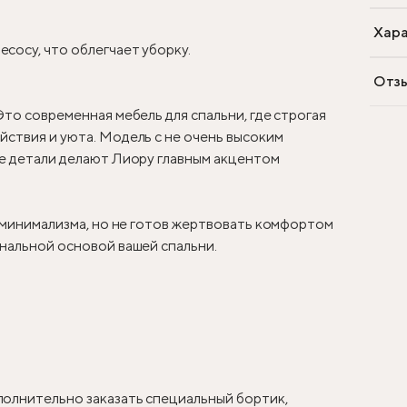
Хара
сосу, что облегчает уборку.
Отз
Это современная мебель для спальни, где строгая
ствия и уюта. Модель с не очень высоким
ые детали делают Лиору главным акцентом
у минимализма, но не готов жертвовать комфортом
нальной основой вашей спальни.
олнительно заказать специальный бортик,