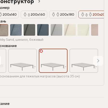
онструктор
азмер
200х140
200х160
200х180
200х200
кань
kky Sand, шенилл, бежевый
снование
основанием для тяжелых матрасов (высота 35 см)
сание