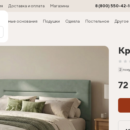
ия
Доставка и оплата
Магазины
8 (800) 550-42-1
ируемые основания
Подушки
Одеяла
Постельное
Другое
ра)
Кр
2
пок
72