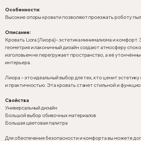
Особенности:
Высокие опоры кровати позволяют проезжать роботу пыле
Описание:
Кровать Liora (Лиора)
– эстетика минимализма и комфорт. 
геометрия и лаконичный дизайн создают атмосферу спокой
изголовьем не перегружает пространство, а её утончённ
интерьера.
Лиора – это идеальный выбор для тех, кто ценит эстетик
и практичностью. Эта кровать станет стильной и функцио
Свойства
Универсальный дизайн
Большой выбор обивочных материалов
Большая цветовая палитра
Для обеспечения безопасности и комфорта вы можете доп