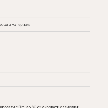
еского материала
 кровати с ПМ, до 30 см у кровати с ламелями