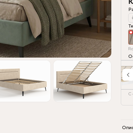
К
Р
Т
Ro
О
С 
Опи