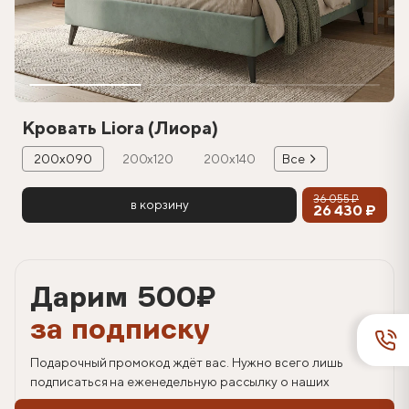
Кровать Liora (Лиора)
200х090
200х120
200х140
Все
36 055 ₽
в корзину
26 430 ₽
Дарим 500
₽
за подписку
Подарочный промокод ждёт вас. Нужно всего лишь
подписаться на еженедельную рассылку о наших
спецпредложениях.