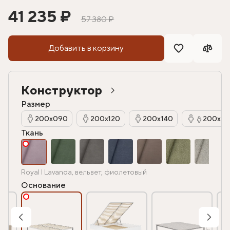
41 235 ₽
57 380 ₽
Добавить в корзину
Конструктор
Размер
200х090
200х120
200х140
200х16
Ткань
Royal I Lavanda, вельвет, фиолетовый
Основание