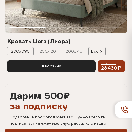
Кровать Liora (Лиора)
200х090
200х120
200х140
Все
36 055 ₽
в корзину
26 430 ₽
Дарим 500
₽
за подписку
Подарочный промокод ждёт вас. Нужно всего лишь
подписаться на еженедельную рассылку о наших
спецпредложениях.