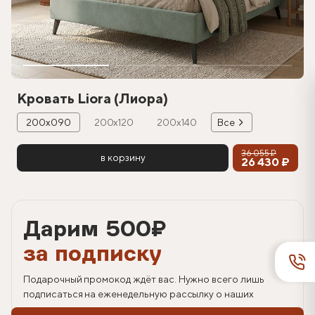
Кровать Liora (Лиора)
200х090
200х120
200х140
Все
36 055 ₽
в корзину
26 430 ₽
Дарим 500
₽
за подписку
Подарочный промокод ждёт вас. Нужно всего лишь
подписаться на еженедельную рассылку о наших
спецпредложениях.