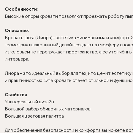
Особенности:
Высокие опоры кровати позволяют проезжать роботу пыле
Описание:
Кровать Liora (Лиора)
– эстетика минимализма и комфорт. 
геометрия и лаконичный дизайн создают атмосферу спокой
изголовьем не перегружает пространство, а её утончённ
интерьера.
Лиора – это идеальный выбор для тех, кто ценит эстетик
и практичностью. Эта кровать станет стильной и функцио
Свойства
Универсальный дизайн
Большой выбор обивочных материалов
Большая цветовая палитра
Для обеспечения безопасности и комфорта вы можете доп