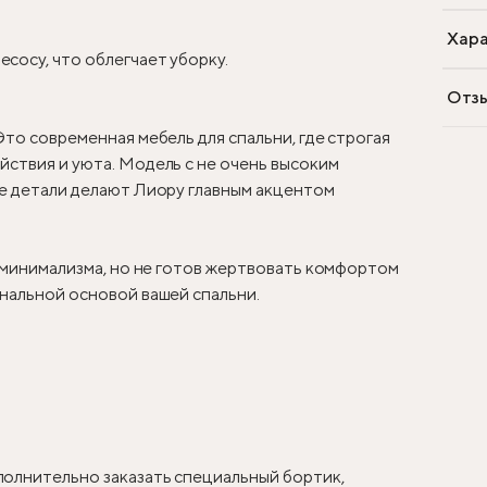
Хара
сосу, что облегчает уборку.
Отз
Это современная мебель для спальни, где строгая
ствия и уюта. Модель с не очень высоким
ые детали делают Лиору главным акцентом
у минимализма, но не готов жертвовать комфортом
нальной основой вашей спальни.
олнительно заказать специальный бортик,