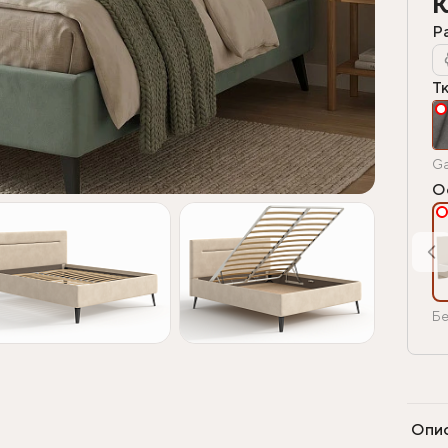
К
Р
Т
Ga
О
Бе
Опи