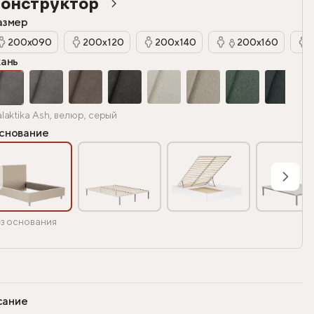
онструктор
азмер
200х090
200х120
200х140
200х160
кань
laktika Ash, велюр, серый
снование
з основания
сание