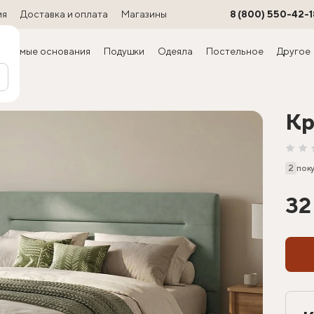
ия
Доставка и оплата
Магазины
8 (800) 550-42-1
ируемые основания
Подушки
Одеяла
Постельное
Другое
ра)
Кр
2
пок
32