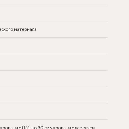
еского материала
 кровати с ПМ, до 30 см у кровати с ламелями