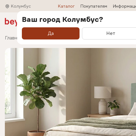
Колумбус
Каталог
Покупателям
Информац
Ваш город Колумбус?
Акции
Матрасы
Кровати
Трансформ
Да
Нет
Главная
Каталог
Кровати
Кровать Liora (Лио