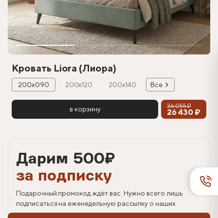
Кровать Liora (Лиора)
200х090
200х120
200х140
Все
36 055 ₽
в корзину
26 430 ₽
Дарим 500
₽
за подписку
Подарочный промокод ждёт вас. Нужно всего лишь
подписаться на еженедельную рассылку о наших
спецпредложениях.