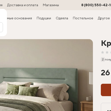
ия
Доставка и оплата
Магазины
8 (800) 550-42-1
ируемые основания
Подушки
Одеяла
Постельное
Другое
ра)
Кр
2
пок
26