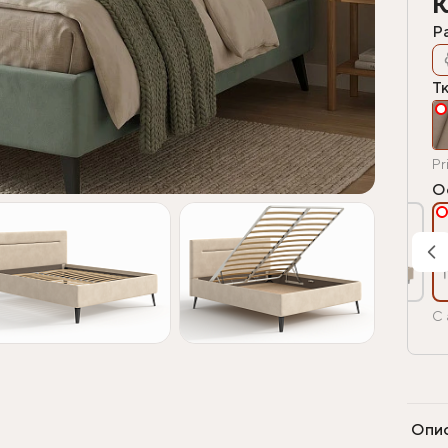
К
Р
Т
Pr
О
С 
Опи