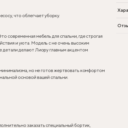
Хара
сосу, что облегчает уборку.
Отз
Это современная мебель для спальни, где строгая
ствия и уюта. Модель с не очень высоким
ые детали делают Лиору главным акцентом
у минимализма, но не готов жертвовать комфортом
нальной основой вашей спальни.
олнительно заказать специальный бортик,