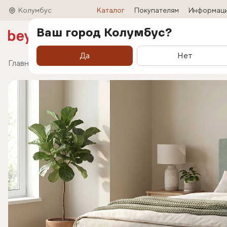
Колумбус
Каталог
Покупателям
Информац
Ваш город Колумбус?
Акции
Матрасы
Кровати
Трансформ
Да
Нет
Главная
Каталог
Кровати
Кровать Liora (Лио