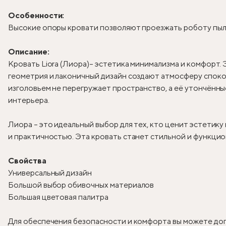
Особенности:
Высокие опоры кровати позволяют проезжать роботу пыле
Описание:
Кровать Liora (Лиора)
– эстетика минимализма и комфорт. 
геометрия и лаконичный дизайн создают атмосферу спокой
изголовьем не перегружает пространство, а её утончённ
интерьера.
Лиора – это идеальный выбор для тех, кто ценит эстетик
и практичностью. Эта кровать станет стильной и функцио
Свойства
Универсальный дизайн
Большой выбор обивочных материалов
Большая цветовая палитра
Для обеспечения безопасности и комфорта вы можете доп