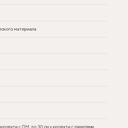
еского материала
 кровати с ПМ, до 30 см у кровати с ламелями