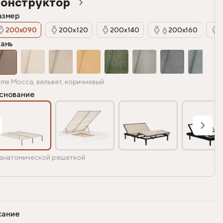
онструктор
азмер
200х090
200х120
200х140
200х160
кань
ime Mocca, вельвет, коричневый
снование
анатомической решеткой
сание