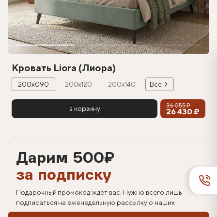
Кровать Liora (Лиора)
200х090
200х120
200х140
Все
36 055 ₽
в корзину
26 430 ₽
Дарим 500
₽
за подписку
Подарочный промокод ждёт вас. Нужно всего лишь
подписаться на еженедельную рассылку о наших
спецпредложениях.