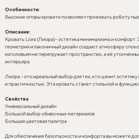
Особенности:
Высокие опоры кровати позволяют проезжать роботу пыле
Описание:
Кровать Liora (Лиора)
– эстетика минимализма и комфорт. 
геометрия и лаконичный дизайн создают атмосферу спокой
изголовьем не перегружает пространство, а её утончённ
интерьера.
Лиора – это идеальный выбор для тех, кто ценит эстетик
и практичностью. Эта кровать станет стильной и функцио
Свойства
Универсальный дизайн
Большой выбор обивочных материалов
Большая цветовая палитра
Для обеспечения безопасности и комфорта вы можете доп