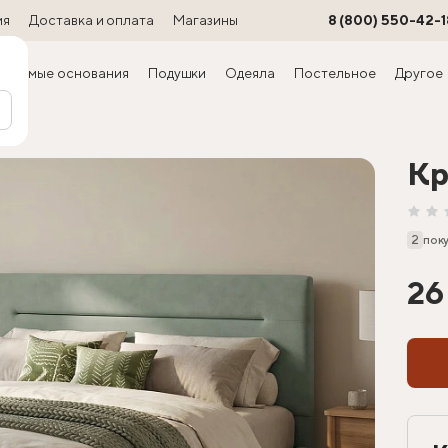
ия
Доставка и оплата
Магазины
8 (800) 550-42-1
ируемые основания
Подушки
Одеяла
Постельное
Другое
ра)
Кр
2
пок
26