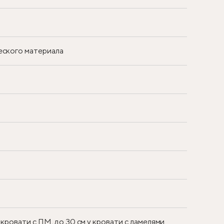
еского материала
 кровати с ПМ, до 30 см у кровати с ламелями