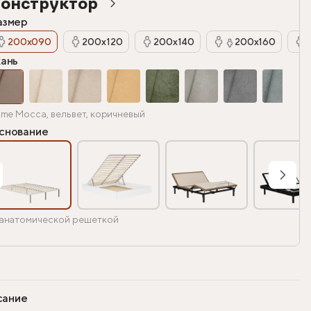
онструктор
азмер
200х090
200х120
200х140
200х160
кань
ime Mocca, вельвет, коричневый
снование
анатомической решеткой
сание