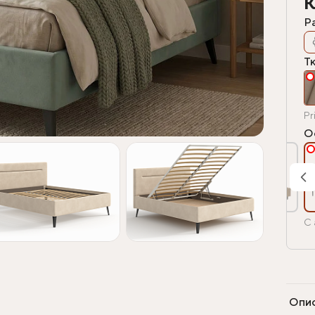
К
Р
Т
Pr
О
С 
Опи