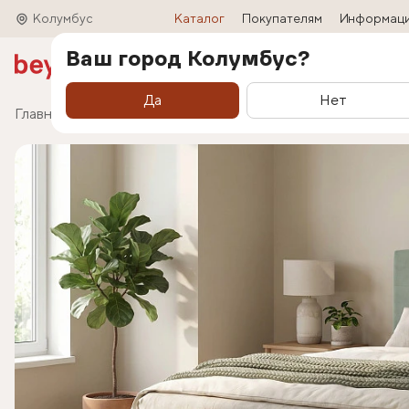
Колумбус
Каталог
Покупателям
Информац
Ваш город Колумбус?
Акции
Матрасы
Кровати
Трансформ
Да
Нет
Главная
Каталог
Кровати
Кровать Liora (Лио