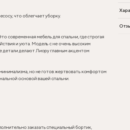
Хара
сосу, что облегчает уборку.
Отз
Это современная мебель для спальни, где строгая
ствия и уюта. Модель с не очень высоким
ые детали делают Лиору главным акцентом
у минимализма, но не готов жертвовать комфортом
нальной основой вашей спальни.
олнительно заказать специальный бортик,