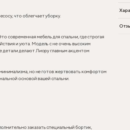
Хара
сосу, что облегчает уборку.
Отз
Это современная мебель для спальни, где строгая
ствия и уюта. Модель с не очень высоким
ые детали делают Лиору главным акцентом
у минимализма, но не готов жертвовать комфортом
нальной основой вашей спальни.
олнительно заказать специальный бортик,