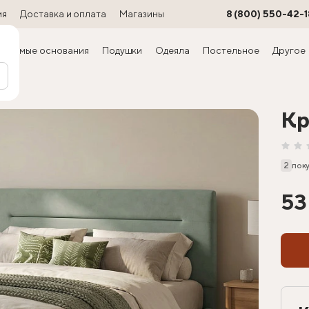
ия
Доставка и оплата
Магазины
8 (800) 550-42-1
ируемые основания
Подушки
Одеяла
Постельное
Другое
ра)
Кр
2
пок
53