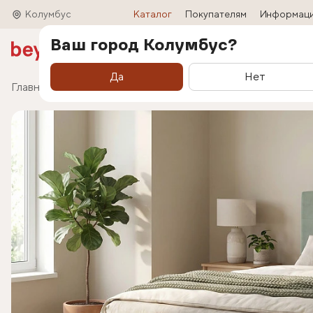
Колумбус
Каталог
Покупателям
Информац
Ваш город Колумбус?
Акции
Матрасы
Кровати
Трансформ
Да
Нет
Главная
Каталог
Кровати
Кровать Liora (Лио