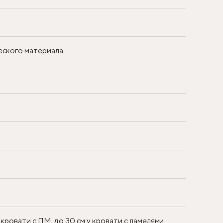
еского материала
 кровати с ПМ, до 30 см у кровати с ламелями