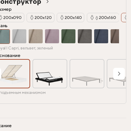
онструктор
азмер
200х090
200х120
200х140
200х160
кань
yal I Capri, вельвет, зеленый
снование
подъемным механизмом
сание