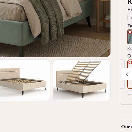
К
Р
Т
Ro
О
С 
Опи