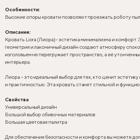
Особенности:
Высокие опоры кровати позволяют проезжать роботу пыле
Описание:
Кровать Liora (Лиора)
– эстетика минимализма и комфорт. 
геометрия и лаконичный дизайн создают атмосферу спокой
изголовьем не перегружает пространство, а её утончённ
интерьера.
Лиора – это идеальный выбор для тех, кто ценит эстетик
и практичностью. Эта кровать станет стильной и функцио
Свойства
Универсальный дизайн
Большой выбор обивочных материалов
Большая цветовая палитра
Для обеспечения безопасности и комфорта вы можете доп