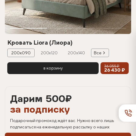
Кровать Liora (Лиора)
200х090
200х120
200х140
Все
36 055 ₽
в корзину
26 430 ₽
Дарим 500
₽
за подписку
Подарочный промокод ждёт вас. Нужно всего лишь
подписаться на еженедельную рассылку о наших
спецпредложениях.