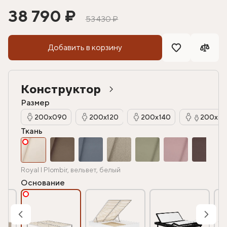
38 790 ₽
53 430 ₽
Добавить в корзину
Конструктор
Размер
200х090
200х120
200х140
200х16
Ткань
Royal I Plombir, вельвет, белый
Основание