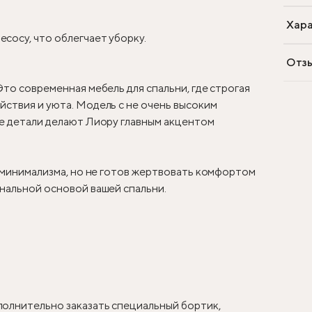
Хара
сосу, что облегчает уборку.
Отз
Это современная мебель для спальни, где строгая
ствия и уюта. Модель с не очень высоким
ые детали делают Лиору главным акцентом
у минимализма, но не готов жертвовать комфортом
нальной основой вашей спальни.
олнительно заказать специальный бортик,