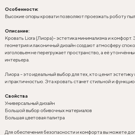
Особенности:
Высокие опоры кровати позволяют проезжать роботу пыле
Описание:
Кровать Liora (Лиора)
– эстетика минимализма и комфорт. 
геометрия и лаконичный дизайн создают атмосферу спокой
изголовьем не перегружает пространство, а её утончённ
интерьера.
Лиора – это идеальный выбор для тех, кто ценит эстетик
и практичностью. Эта кровать станет стильной и функцио
Свойства
Универсальный дизайн
Большой выбор обивочных материалов
Большая цветовая палитра
Для обеспечения безопасности и комфорта вы можете доп