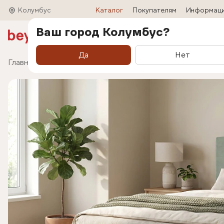
Колумбус
Каталог
Покупателям
Информац
Ваш город Колумбус?
Акции
Матрасы
Кровати
Трансформ
Да
Нет
Главная
Каталог
Кровати
Кровать Liora (Лио