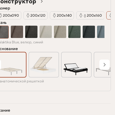
онструктор
азмер
200х090
200х120
200х140
200х160
кань
laktika Blue, велюр, синий
снование
анатомической решеткой
сание