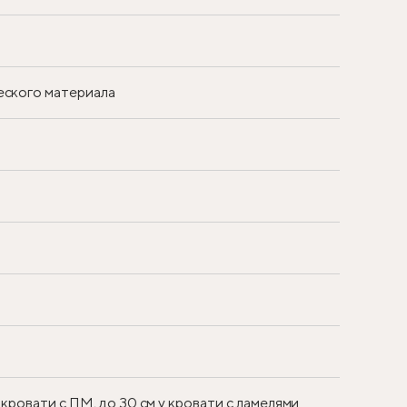
еского материала
 кровати с ПМ, до 30 см у кровати с ламелями