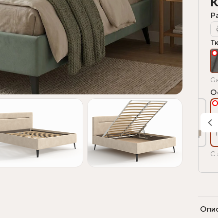
К
Р
Т
Ga
О
С 
Опи