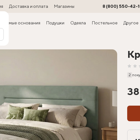
ия
Доставка и оплата
Магазины
8 (800) 550-42-1
ируемые основания
Подушки
Одеяла
Постельное
Другое
ра)
Кр
2
пок
38