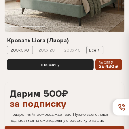
Кровать Liora (Лиора)
200х090
200х120
200х140
Все
36 055 ₽
в корзину
26 430 ₽
Дарим 500
₽
за подписку
Подарочный промокод ждёт вас. Нужно всего лишь
подписаться на еженедельную рассылку о наших
спецпредложениях.