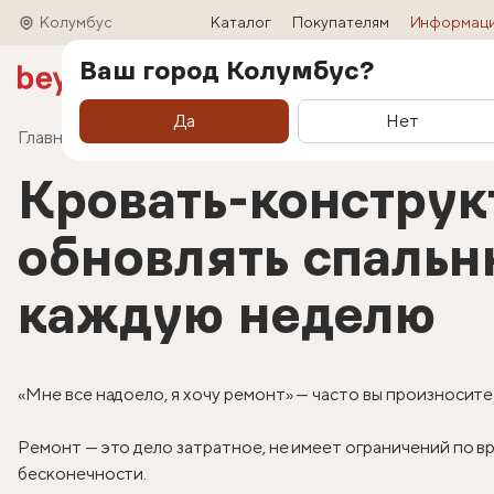
Колумбус
Каталог
Покупателям
Информац
Ваш город Колумбус?
Акции
Матрасы
Кровати
Трансформ
Да
Нет
Главная
Информация
Статьи
Кровать-конст
Кровать-конструк
обновлять спальн
каждую неделю
«Мне все надоело, я хочу ремонт» — часто вы произносите
Ремонт — это дело затратное, не имеет ограничений по вр
бесконечности.