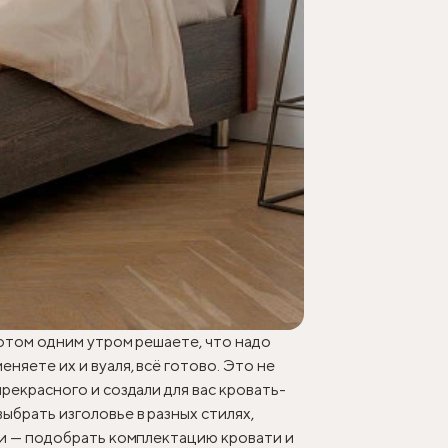
потом одним утром решаете, что надо
няете их и вуаля, всё готово. Это не
прекрасного и создали для вас кровать-
ыбрать изголовье в разных стилях,
ьни — подобрать комплектацию кровати и