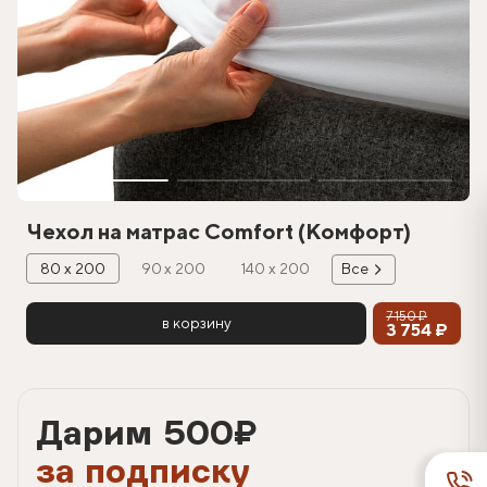
Чехол на матрас Сomfort (Комфорт)
80 х 200
90 х 200
140 х 200
Все
7 150 ₽
в корзину
3 754 ₽
Дарим 500
₽
за подписку