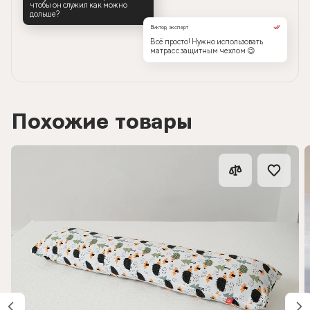
чтобы он служил как можно
дольше?
Виктор, эксперт
Всё просто! Нужно использовать
матрас с защитным чехлом 😉
Похожие товары