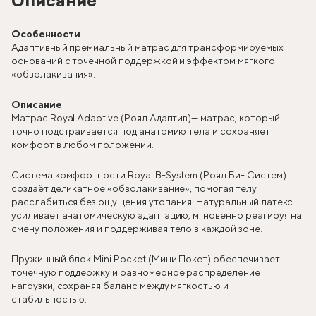
Описание
Особенности
Адаптивный премиальный матрас для трансформируемых
оснований с точечной поддержкой и эффектом мягкого
«обволакивания».
Описание
Матрас Royal Adaptive (Роял Адаптив)— матрас, который
точно подстраивается под анатомию тела и сохраняет
комфорт в любом положении.
Система комфортности Royal B-System (Роял Би- Систем)
создаёт деликатное «обволакивание», помогая телу
расслабиться без ощущения утопания. Натуральный латекс
усиливает анатомическую адаптацию, мгновенно реагируя на
смену положения и поддерживая тело в каждой зоне.
Пружинный блок Mini Pocket (Мини Покет) обеспечивает
точечную поддержку и равномерное распределение
нагрузки, сохраняя баланс между мягкостью и
стабильностью.