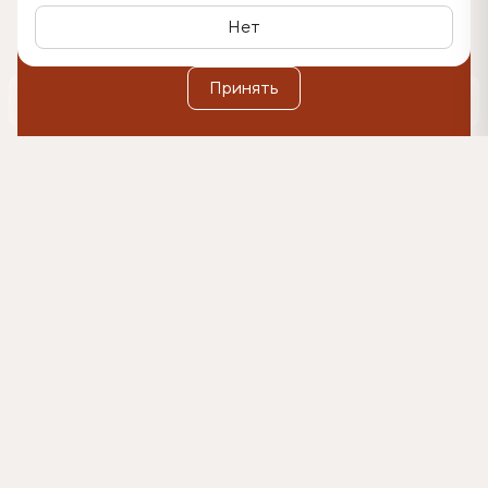
этом некоторые функции сайта могут быть недоступными
в связи с технологическими ограничениями движка.
Нет
Дополнительную информацию вы можете найти в
Политике обработки персональных данных
.
Принять
0
Оформить подписку
500₽
Согласен(-на) на коммуникации и получение
рекламных материалов на указанный e-mail, и
обработку данных в указанных целях в
соответствии с условиями
согласия.
Подробнее в
Политике обработки персональных данных
Главная
Каталог
Матрасы