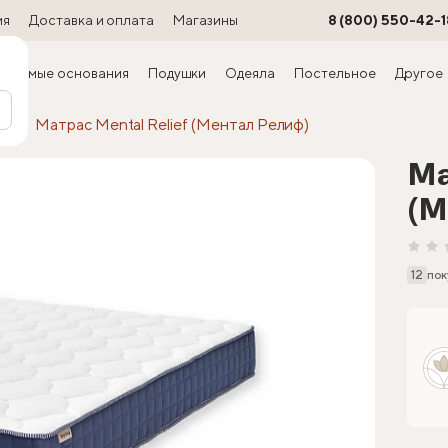
ия
Доставка и оплата
Магазины
8 (800) 550-42-1
ируемые основания
Подушки
Одеяла
Постельное
Другое
сы
Матрас Mental Relief (Ментал Релиф)
Ма
(М
12
пок