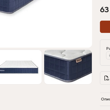
63
Р
Опи