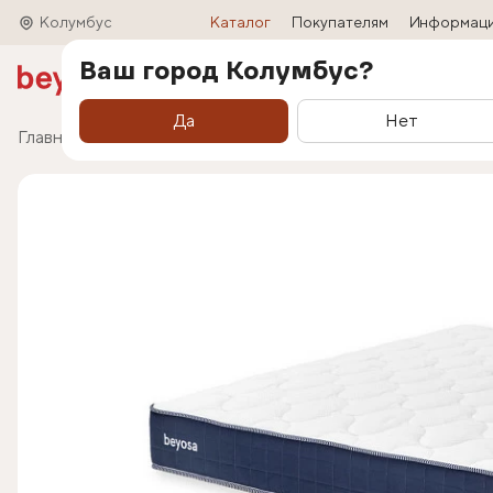
Колумбус
Каталог
Покупателям
Информац
Ваш город Колумбус?
Акции
Матрасы
Кровати
Трансформ
Да
Нет
Главная
Каталог
Матрасы
Пружинные матра