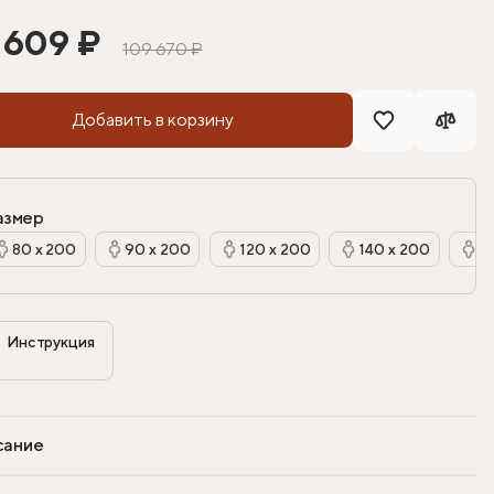
 609 ₽
109 670 ₽
Добавить в корзину
азмер
80 х 200
90 х 200
120 х 200
140 х 200
Инструкция

сание