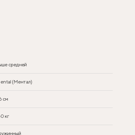
ыше средней
ental (Ментал)
6 см
40 кг
ружинный