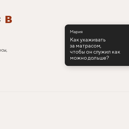
с
в
Мария
Как ухаживать
за матрасом,
осы,
чтобы он служил как
можно дольше?