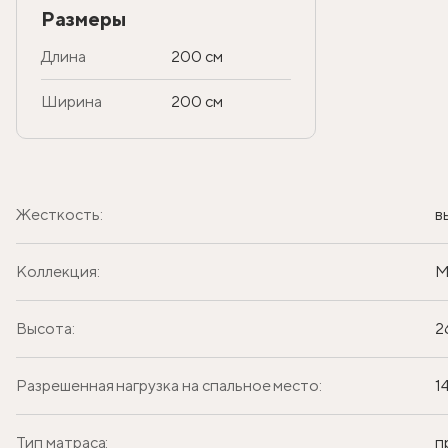
Размеры
Длина
200 см
Ширина
200 см
Жесткость:
в
Коллекция:
M
Высота:
2
Разрешенная нагрузка на спальное место:
1
Тип матраса:
п