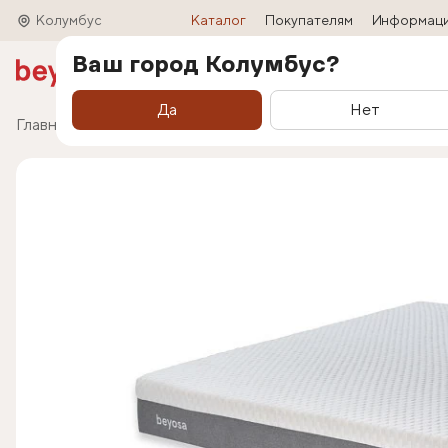
Колумбус
Каталог
Покупателям
Информац
Ваш город Колумбус?
Акции
Матрасы
Кровати
Трансформ
Да
Нет
Главная
Каталог
Матрасы
Матрасы для тран