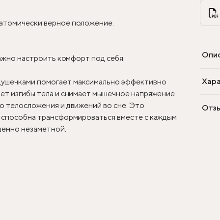
натомически верное положение.
Опи
важно настроить комфорт под себя.
Хара
душечками помогает максимально эффективно
ет изгибы тела и снимает мышечное напряжение.
о телосложения и движений во сне. Это
Отз
я способна трансформироваться вместе с каждым
шенно незаметной.