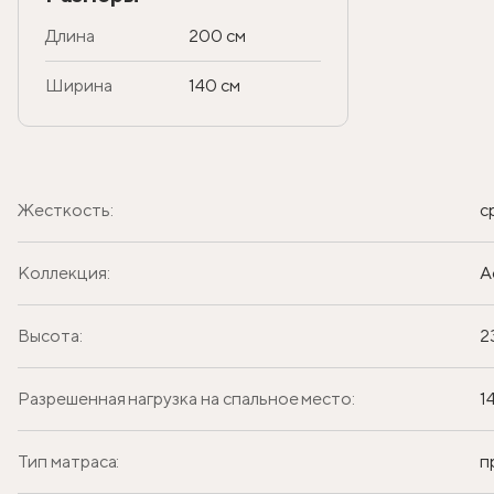
Длина
200 см
Ширина
140 см
Жесткость:
с
Коллекция:
A
Высота:
2
Разрешенная нагрузка на спальное место:
1
Тип матраса:
п