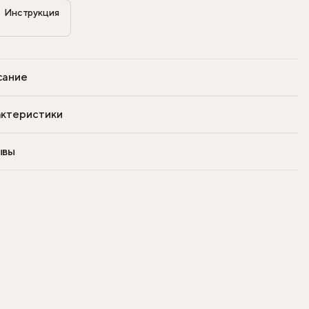
Инструкция

сание
ктеристики
ывы