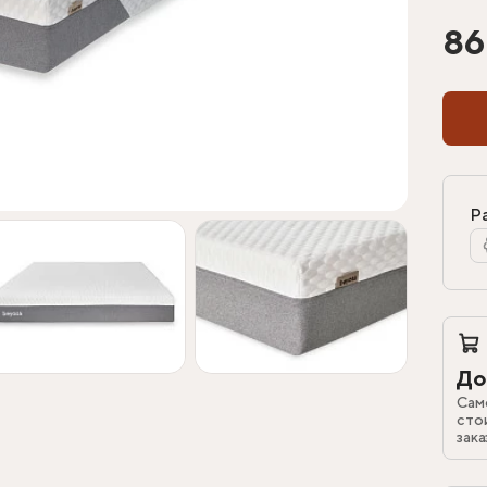
86
Р
До
Сам
сто
зака