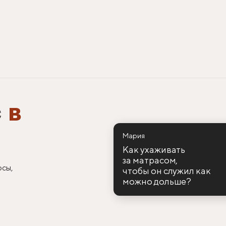
с
в
Мария
Как ухаживать
за матрасом,
осы,
чтобы он служил как
можно дольше?