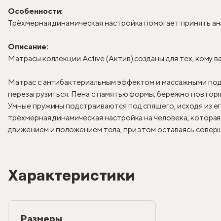
Особенности:
Трёхмерная динамическая настройка помогает принять а
Описание:
Матрасы коллекции Active (Актив) созданы для тех, кому 
Матрас с антибактериальным эффектом и массажными по
перезагрузиться. Пена с памятью формы, бережно повторя
Умные пружины подстраиваются под спящего, исходя из ег
трёхмерная динамическая настройка на человека, котора
движением и положением тела, при этом оставаясь совер
Характеристики
Размеры