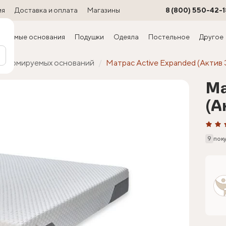
ия
Доставка и оплата
Магазины
8 (800) 550-42-1
ируемые основания
Подушки
Одеяла
Постельное
Другое
сформируемых оснований
Матрас Active Expanded (Актив
Ма
(А
9
пок