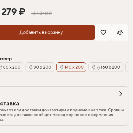
 279 ₽
164 340 ₽
Добавить в корзину
азмер
80 х 200
90 х 200
140 х 200
160 х 200
ставка
овывоз или доставим до квартиры и поднимем на этаж. Сроки и
имость доставки сообщит менеджер после оформления
за.