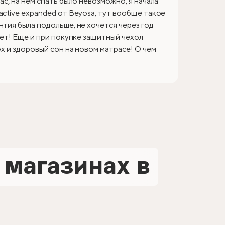
ас, на нем спать было невозможно, я начала
active expanded от Beyosa, тут вообще такое
нтия была подольше, не хочется через год
лет! Еще и при покупке защитный чехол
ух и здоровый сон на новом матрасе! О чем
 магазинах в