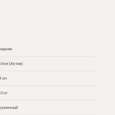
редняя
ctive (Актив)
3 см
40 кг
ружинный