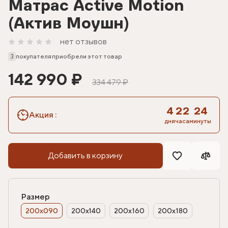
Матрас Active Motion
(Актив Моушн)
нет отзывов
3
покупателя приобрели этот товар
142 990 ₽
334 479 ₽
4
22
24
Акция
:
дня
часа
минуты
Добавить в корзину
Размер
200х090
200х140
200х160
200х180