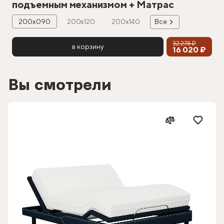
подъемным механизмом + Матрас
200х090
200х120
200х140
Все
32 278 ₽
в корзину
16 020 ₽
Вы смотрели