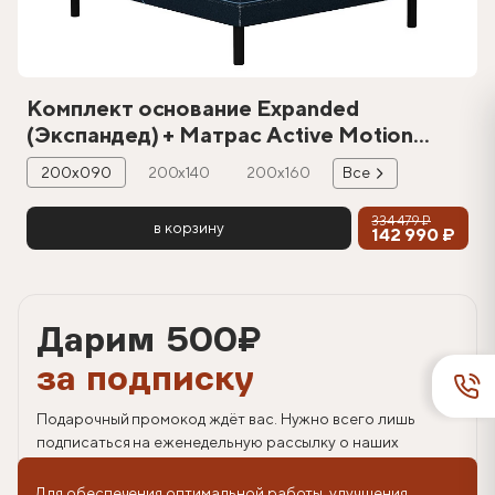
Комплект основание Expanded
(Экспандед) + Матрас Active Motion
(Актив Моушн)
200х090
200х140
200х160
Все
334 479 ₽
в корзину
142 990 ₽
Дарим 500
₽
за подписку
Подарочный промокод ждёт вас. Нужно всего лишь
подписаться на еженедельную рассылку о наших
спецпредложениях.
Для обеспечения оптимальной работы, улучшения