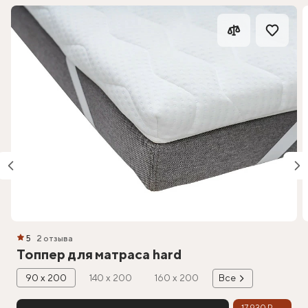
5
2 отзыва
Топпер для матраса hard
90 х 200
140 х 200
160 х 200
Все
17 930 ₽