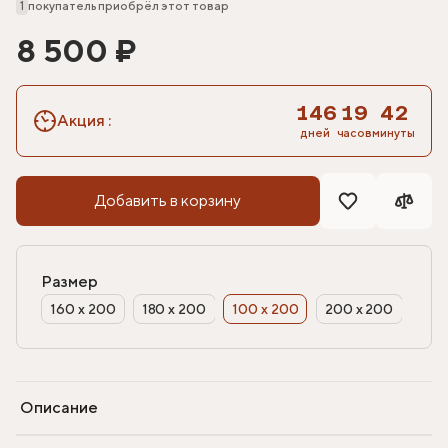
1
покупатель приобрёл этот товар
8 500 ₽
146
19
42
Акция
:
дней
часов
минуты
Добавить в корзину
Размер
160 х 200
180 х 200
100 х 200
200 х 200
Описание